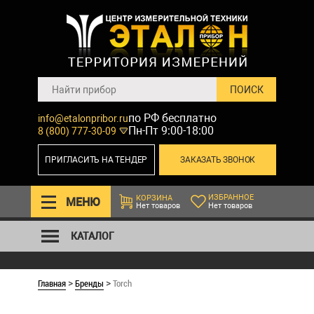
по РФ бесплатно
info@etalonpribor.ru
Пн-Пт 9:00-18:00
8 (800) 777-30-09
ПРИГЛАСИТЬ НА ТЕНДЕР
ЗАКАЗАТЬ ЗВОНОК
ИЗБРАННОЕ
КОРЗИНА
МЕНЮ
Нет товаров
Нет товаров
КАТАЛОГ
Главная
Бренды
Torch
>
>