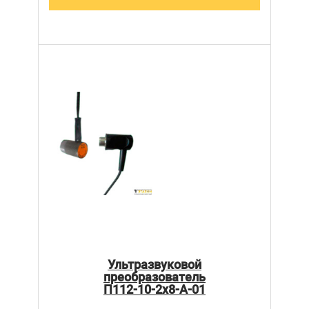
Ультразвуковой
преобразователь
П112-10-2х8-А-01