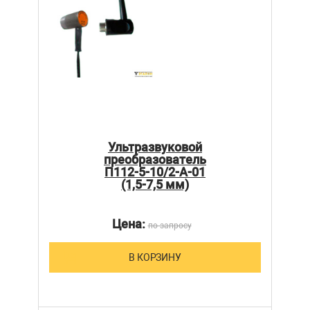
Ультразвуковой
преобразователь
П112-5-10/2-А-01
(1,5-7,5 мм)
Цена:
по запросу
В КОРЗИНУ