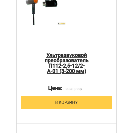
Ультразвуковой
преобразователь
П112-2,5-12/2-
А-01 (3-200 мм)
Цена:
по запросу
В КОРЗИНУ