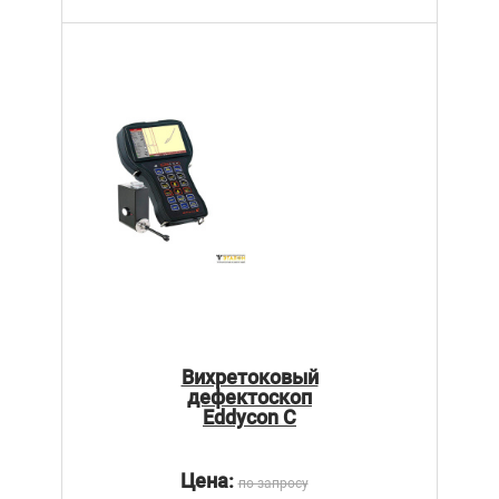
Вихретоковый
дефектоскоп
Eddycon C
Цена:
по запросу