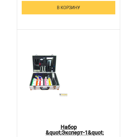
В КОРЗИНУ
Набор
&quot;Эксперт-1&quot;