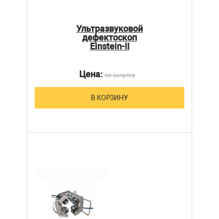
Ультразвуковой
дефектоскоп
Einstein-II
Цена:
по запросу
В КОРЗИНУ