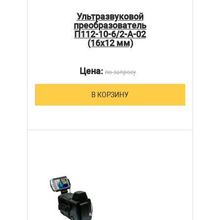
Ультразвуковой
преобразователь
П112-10-6/2-А-02
(16х12 мм)
Цена:
по запросу
В КОРЗИНУ