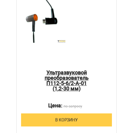
Ультразвуковой
преобразователь
П112-5-6/2-А-01
(1,2-30 мм)
Цена:
по запросу
В КОРЗИНУ