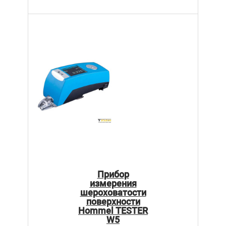
Прибор
измерения
шероховатости
поверхности
Hommel TESTER
W5