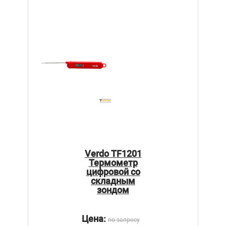
Verdo TF1201
Термометр
цифровой со
складным
зондом
Цена:
по запросу