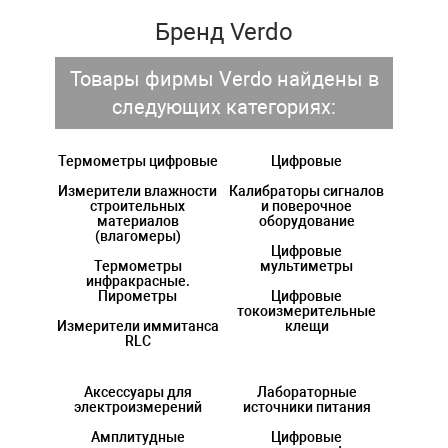
Бренд Verdo
Товары фирмы Verdo найдены в
следующих категориях:
Термометры цифровые
Цифровые
Измерители влажности
Калибраторы сигналов
строительных
и поверочное
материалов
оборудование
(влагомеры)
Цифровые
Термометры
мультиметры
инфракрасные.
Пирометры
Цифровые
токоизмерительные
Измерители иммитанса
клещи
RLC
Аксессуары для
Лабораторные
электроизмерений
источники питания
Амплитудные
Цифровые