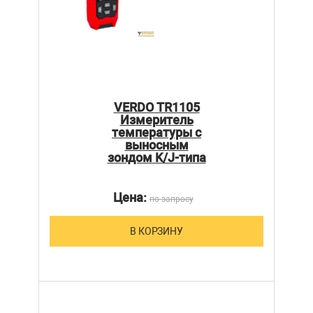
VERDO TR1105
Измеритель
температуры с
выносным
зондом K/J-типа
Цена:
по запросу
В КОРЗИНУ