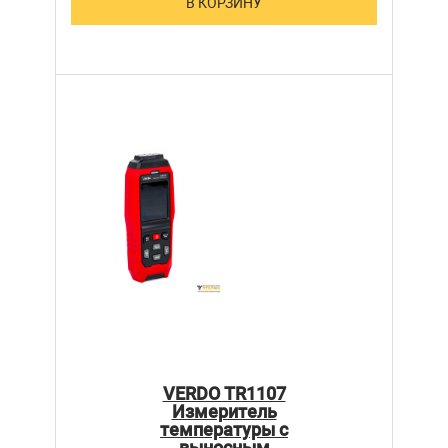
В КОРЗИНУ
VERDO TR1107
Измеритель
температуры с
выносным