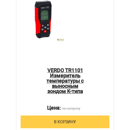
VERDO TR1101
Измеритель
температуры с
выносным
зондом K-типа
Цена:
по запросу
В КОРЗИНУ