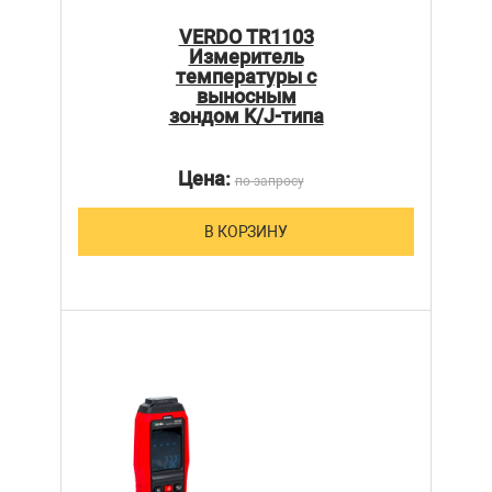
VERDO TR1103
Измеритель
температуры с
выносным
зондом K/J-типа
Цена:
по запросу
В КОРЗИНУ