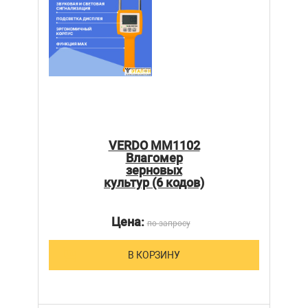
VERDO MM1102
Влагомер
зерновых
культур (6 кодов)
Цена:
по запросу
В КОРЗИНУ