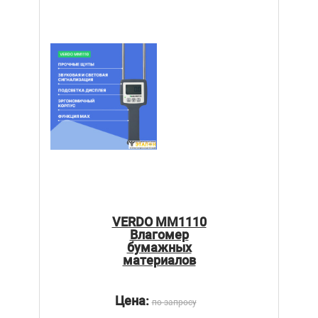
VERDO MM1110
Влагомер
бумажных
материалов
Цена:
по запросу