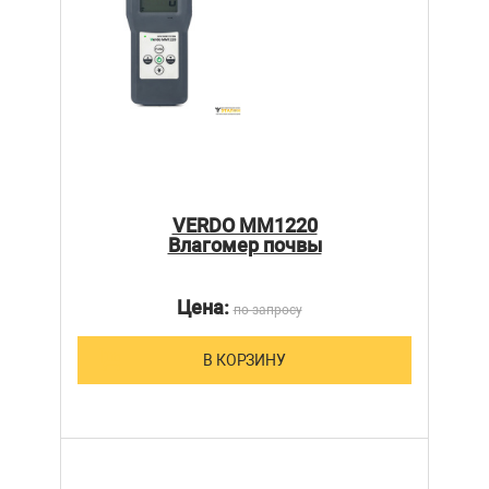
VERDO MM1220
Влагомер почвы
Цена:
по запросу
В КОРЗИНУ