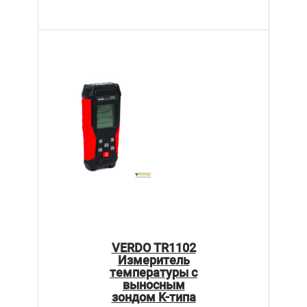
VERDO TR1102
Измеритель
температуры с
выносным
зондом K-типа