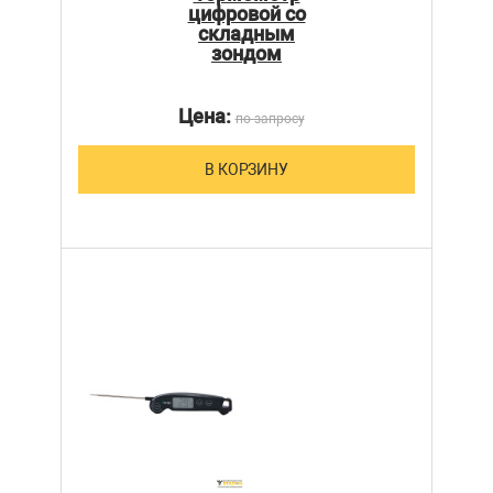
цифровой со
складным
зондом
Цена:
по запросу
В КОРЗИНУ