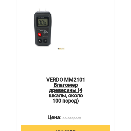
VERDO MM2101
Влагомер
древесины (4
шкалы, около
100 пород)
Цена:
по запросу