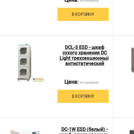
по запросу
В КОРЗИНУ
DCL-3 ESD - шкаф
сухого хранения DC
Light трехсекционный
антистатический
Цена:
по запросу
В КОРЗИНУ
DC-1W ESD (белый) -