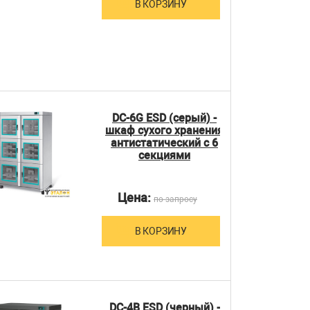
В КОРЗИНУ
DC-6G ESD (серый) -
шкаф сухого хранения
антистатический с 6
секциями
Цена:
по запросу
В КОРЗИНУ
DC-4B ESD (черный) -