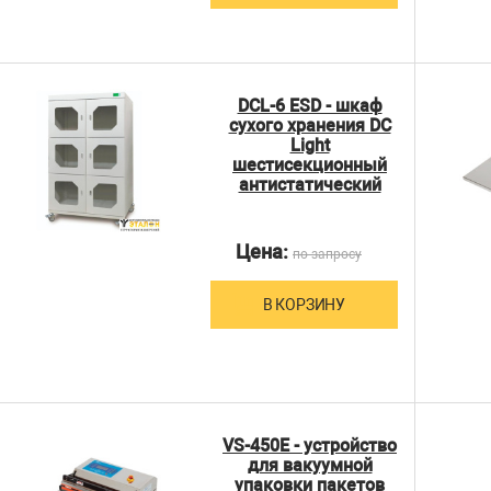
DCL-6 ESD - шкаф
сухого хранения DC
Light
шестисекционный
антистатический
Цена:
по запросу
В КОРЗИНУ
VS-450E - устройство
для вакуумной
упаковки пакетов