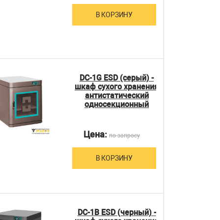
В КОРЗИНУ
DC-1G ESD (серый) -
шкаф сухого хранения
антистатический
односекционный
Цена:
по запросу
В КОРЗИНУ
DC-1B ESD (черный) -