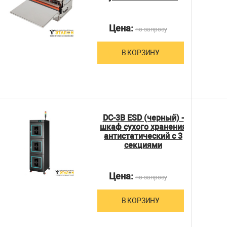
Цена:
по запросу
В КОРЗИНУ
DC-3B ESD (черный) -
шкаф сухого хранения
антистатический с 3
секциями
Цена:
по запросу
В КОРЗИНУ