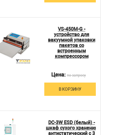
VS-450M-G -
устройство для
вакуумной упаковки
пакетов со
встроенным
компрессором
Цена:
по запросу
В КОРЗИНУ
DC-3W ESD (белый) -
шкаф сухого хранения
антистатический с 3