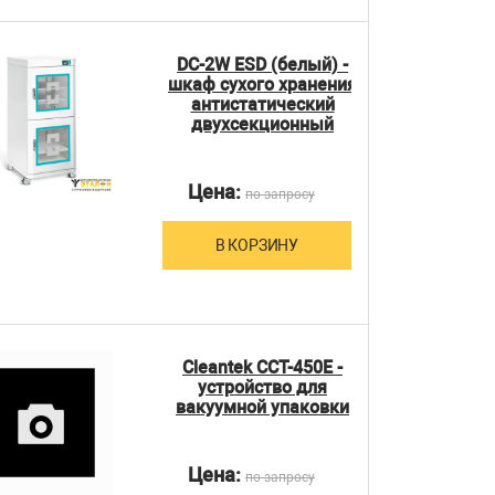
DC-2W ESD (белый) -
шкаф сухого хранения
антистатический
двухсекционный
Цена:
по запросу
В КОРЗИНУ
Cleantek CCT-450E -
устройство для
вакуумной упаковки
Цена:
по запросу