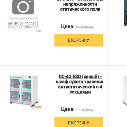
напряженности
статического поля
Цена:
по запросу
В КОРЗИНУ
DC-4G ESD (серый) -
шкаф сухого хранения
антистатический с 4
секциями
Цена:
по запросу
В КОРЗИНУ