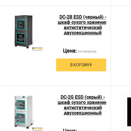
DC-2B ESD (черный) -
шкаф сухого хранения
антистатический
двухсекционный
Цена:
по запросу
В КОРЗИНУ
DC-2G ESD (серый) -
шкаф сухого хранения
антистатический
двухсекционный
Цена: