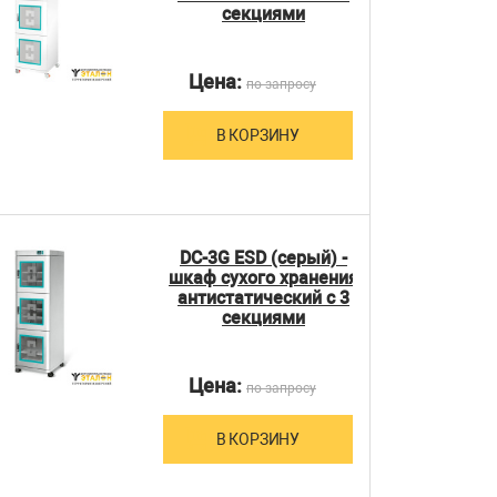
секциями
Цена:
по запросу
В КОРЗИНУ
DC-3G ESD (серый) -
шкаф сухого хранения
антистатический с 3
секциями
Цена:
по запросу
В КОРЗИНУ