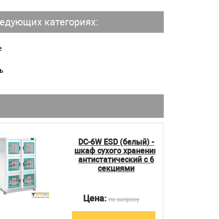
едующих категориях:
е
ь
DC-6W ESD (белый) -
шкаф сухого хранения
антистатический с 6
секциями
Цена:
по запросу