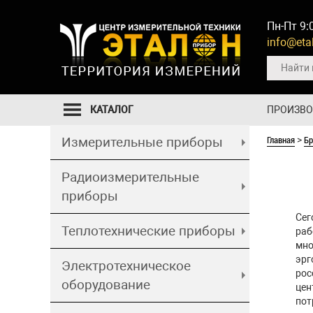
Пн-Пт 9:
info@etal
КАТАЛОГ
ПРОИЗВ
Главная
Б
Измерительные приборы
>
Радиоизмерительные
приборы
Сег
Теплотехнические приборы
раб
мно
эрг
Электротехническое
рос
оборудование
цен
пот