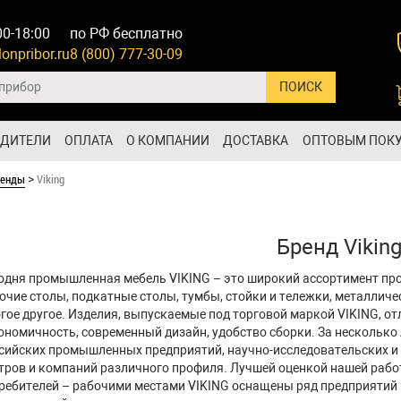
00-18:00
по РФ бесплатно
onpribor.ru
8 (800) 777-30-09
ОДИТЕЛИ
ОПЛАТА
О КОМПАНИИ
ДОСТАВКА
ОПТОВЫМ ПОК
ренды
Viking
>
Бренд Vikin
одня промышленная мебель VIKING – это широкий ассортимент про
очие столы, подкатные столы, тумбы, стойки и тележки, металличе
гое другое. Изделия, выпускаемые под торговой маркой VIKING, о
ономичность, современный дизайн, удобство сборки. За несколько
сийских промышленных предприятий, научно-исследовательских и
тров и компаний различного профиля. Лучшей оценкой нашей рабо
ребителей – рабочими местами VIKING оснащены ряд предприятий 