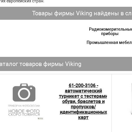
гих европейских стран.
Товары фирмы Viking найдены в сл
Радиоизмерительны
приборы
Промышленная мебел
аталог товаров фирмы Viking
61-200-3106 -
автоматический
турникет c тестерами
обуви, браслетов и
пропусков/
идентификационных
карт