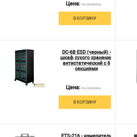
Цена:
по запросу
В КОРЗИНУ
DC-6B ESD (черный) -
шкаф сухого хранения
антистатический с 6
секциями
Цена:
по запросу
В КОРЗИНУ
ETS-216 - измеритель