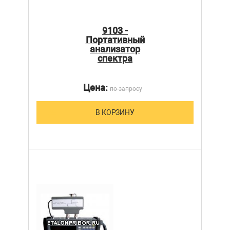
9103 -
Портативный
анализатор
спектра
Цена:
по запросу
В КОРЗИНУ