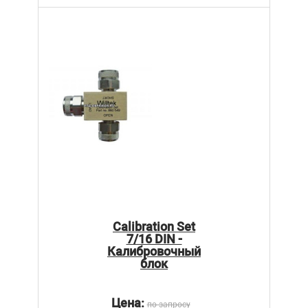
Calibration Set
7/16 DIN -
Калибровочный
блок
Цена:
по запросу