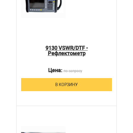
9130 VSWR/DTF -
Рефлектометр
Цена:
по запросу
В КОРЗИНУ