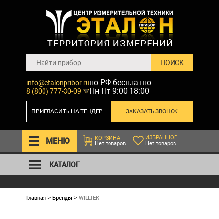
по РФ бесплатно
info@etalonpribor.ru
Пн-Пт 9:00-18:00
8 (800) 777-30-09
ПРИГЛАСИТЬ НА ТЕНДЕР
ЗАКАЗАТЬ ЗВОНОК
ИЗБРАННОЕ
КОРЗИНА
МЕНЮ
Нет товаров
Нет товаров
КАТАЛОГ
Главная
Бренды
WILLTEK
>
>