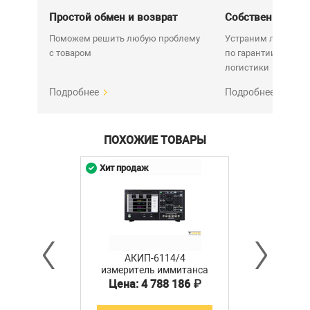
мс/ 10 мс/ 40 мс/ 80 мс / 400
Простой обмен и возврат
Собственный се
мс. Усреднение значений (1…
999). Допусковый контроль
Поможем решить любую проблему
Устраним любую н
(Pass/Fail) в режимах - «абс.
с товаром
по гарантии. Срок у
знач./Δ-изм/ %». Большой
логистики
цветной графический
сенсорный ЖК-дисплей (25
Подробнее
Подробнее
см в 6 разрядов). Точечные
измерения. Табличные
Особенности
измерения по листу
ПОХОЖИЕ ТОВАРЫ
качания- по 1601 точке.
Режим графической
Хит продаж
развертки. Переключаемый
вых. импеданс (25/ 100 Ом).
Режимы калибровки - КЗ/
ХХ/ На нагрузке. Гнезда USB
на передней и задней
панелей для flash-
накопителя. Подключение
АКИП-6114/4
клавиатуры и мыши.
|
измеритель иммитанса
Интерфейс
Цена: 4 788 186 ₽