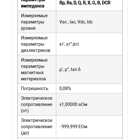
Rp, Rs, D, Q, R, X, G, B, DCR
импеданса
Измеряемые
параметры
Vac , Iac, Vdc, Idc
уровня
Измеряемые
параметры
εr’, εr’’,|εr|
диэлектриков
Измеряемые
параметры
μ’, μ’’, tan δ
магнитных
материалов
Погрешность
0,08%
Электрическое
сопротивление
±1,00000 аОм
(от)
Электрическое
сопротивление
- 999,999 ЕОм
(до)