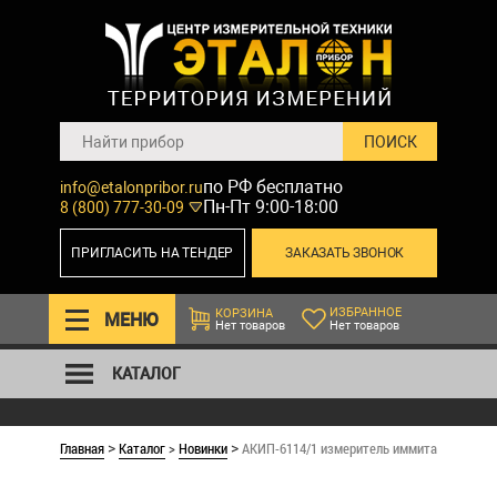
по РФ бесплатно
info@etalonpribor.ru
Пн-Пт 9:00-18:00
8 (800) 777-30-09
ПРИГЛАСИТЬ НА ТЕНДЕР
ЗАКАЗАТЬ ЗВОНОК
ИЗБРАННОЕ
КОРЗИНА
МЕНЮ
Нет товаров
Нет товаров
КАТАЛОГ
Главная
Каталог
>
Новинки
АКИП-6114/1 измеритель иммитанса
>
>