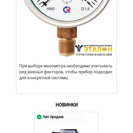
Уров
важн
усло
опре
устр
При выборе манометра необходимо учитывать
стат
ряд важных факторов, чтобы прибор подходил
подх
для конкретной системы.
разл
НОВИНКИ
Хит продаж