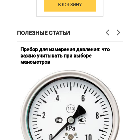
В КОРЗИНУ
ПОЛЕЗНЫЕ СТАТЬИ
й
Прибор для измерения давления: что
Как
важно учитывать при выборе
выб
манометров
вла
ают
ание.
ов
щей