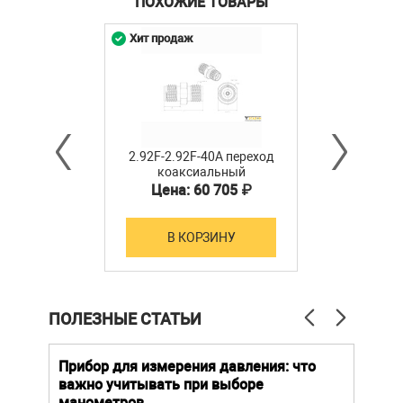
ПОХОЖИЕ ТОВАРЫ
Хит продаж
2.92F-2.92F-40A переход
коаксиальный
Цена: 60 705 ₽
В КОРЗИНУ
ПОЛЕЗНЫЕ СТАТЬИ
й
Прибор для измерения давления: что
Как
важно учитывать при выборе
выб
манометров
вла