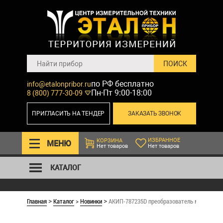
по РФ бесплатно
info@etalonpribor.ru
Пн-Пт 9:00-18:00
8 (800) 777-30-09
ПРИГЛАСИТЬ НА ТЕНДЕР
ЗАКАЗАТЬ ЗВОНОК
ИЗБРАННОЕ
КОРЗИНА
МЕНЮ
Нет товаров
Нет товаров
КАТАЛОГ
Главная
Каталог
>
Новинки
АКИП-787235D преобразователь мощности
>
>