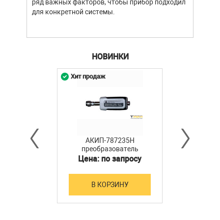
ряд важных факторов, чтобы прибор подходил
подх
для конкретной системы.
разл
НОВИНКИ
Хит продаж
АКИП-787235H
преобразователь
мощности
Цена: по запросу
В КОРЗИНУ