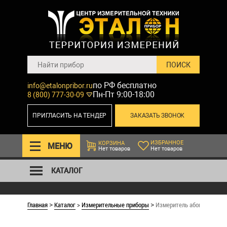
по РФ бесплатно
info@etalonpribor.ru
Пн-Пт 9:00-18:00
8 (800) 777-30-09
ПРИГЛАСИТЬ НА ТЕНДЕР
ЗАКАЗАТЬ ЗВОНОК
ИЗБРАННОЕ
КОРЗИНА
МЕНЮ
Нет товаров
Нет товаров
КАТАЛОГ
Главная
Каталог
>
Измерительные приборы
Измеритель абонентских 
>
>