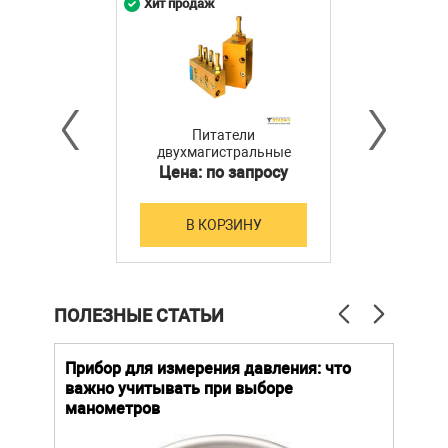
Хит продаж
Питатели
двухмагистральные
смазочные 2М-25-1
Цена: по запросу
В КОРЗИНУ
ПОЛЕЗНЫЕ СТАТЬИ
й
Прибор для измерения давления: что
Как
важно учитывать при выборе
выб
манометров
вла
ают