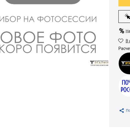
Н
В 
Расче
По