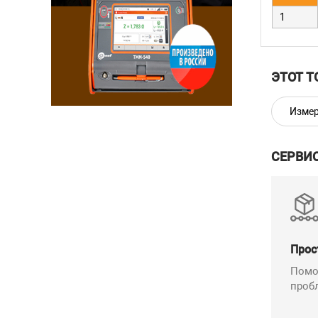
1
ЭТОТ Т
Измер
СЕРВИ
Прос
Помо
проб