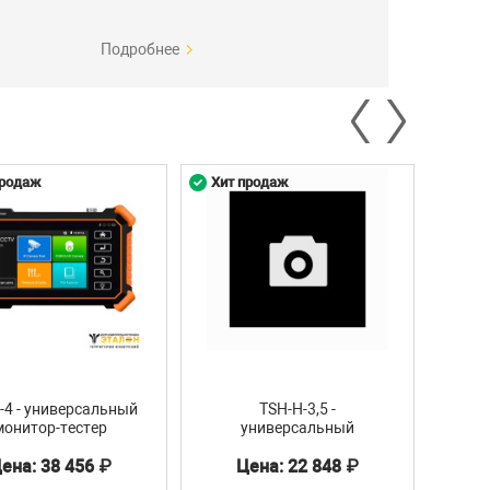
Подробнее
продаж
Хит продаж
Хит 
H-4 - универсальный
TSH-H-3,5 -
ЗИП 
монитор-тестер
универсальный
CVI/TVI/CVBS и IP-
монитор-тестер
ена: 38 456 ₽
Цена: 22 848 ₽
Ц
видеосистем
AHD/CVI/TVI/CVBS-
видеосистем