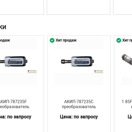
КИ
родаж
Хит продаж
Хит 
АКИП-787235F
АКИП-787235C
1.85
еобразователь
преобразователь
мощности
мощности
на: по запросу
Цена: по запросу
Ц