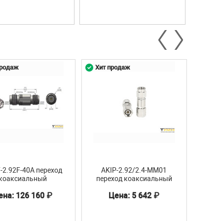
продаж
Хит продаж
Хит 
F-2.92F-40A переход
AKIP-2.92/2.4-MM01
A
коаксиальный
переход коаксиальный
пер
ена: 126 160 ₽
Цена: 5 642 ₽
Ц