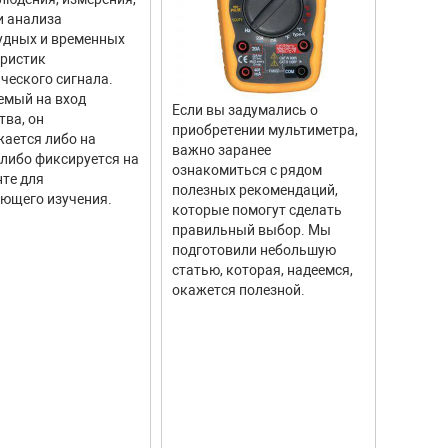
прибор
и анализа
для из
удных и временных
вращен
еристик
объекто
ческого сигнала.
двигате
емый на вход
отличи
Если вы задумались о
тва, он
моделе
приобретении мультиметра,
ается либо на
тахоме
важно заранее
 либо фиксируется на
высоку
ознакомиться с рядом
те для
измере
полезных рекомендаций,
ющего изучения.
исполь
которые помогут сделать
соврем
правильный выбор. Мы
информ
подготовили небольшую
Они ши
статью, которая, надеемся,
самых р
окажется полезной.
автомо
промыш
научны
контро
систем.