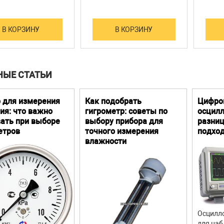
В КОРЗИНУ
В КОРЗИНУ
НЫЕ СТАТЬИ
 для измерения
Как подобрать
Цифро
ия: что важно
гигрометр: советы по
осцилл
ать при выборе
выбору прибора для
разниц
етров
точного измерения
подхо
влажности
Осцилло
для наб