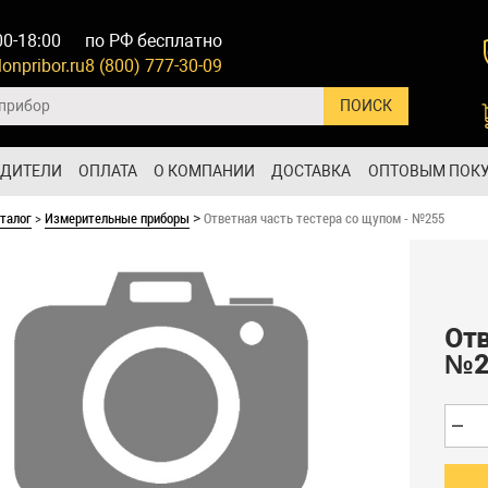
00-18:00
по РФ бесплатно
onpribor.ru
8 (800) 777-30-09
ОДИТЕЛИ
ОПЛАТА
О КОМПАНИИ
ДОСТАВКА
ОПТОВЫМ ПОК
талог
>
Измерительные приборы
Ответная часть тестера со щупом - №255
>
Отв
№2