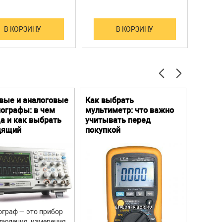
В КОРЗИНУ
В КОРЗИНУ
вые и аналоговые
Как выбрать
Цифро
ографы: в чем
мультиметр: что важно
Преим
а и как выбрать
учитывать перед
особе
дящий
покупкой
граф — это прибор
Цифров
людения, измерения,