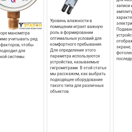
записи 
амплит
характ
Уровень влажности в
электри
помещении играет важную
Подава
роль в формировании
оре манометра
устройс
оптимальных условий для
имо учитывать ряд
отображ
комфортного пребывания.
факторов, чтобы
экране,
Для определения этого
подходил для
фотолен
параметра используются
ной системы.
последу
устройства, называемые
гигрометрами. В этой статье
мы расскажем, как выбрать
подходящее оборудование
такого типа для различных
объектов.