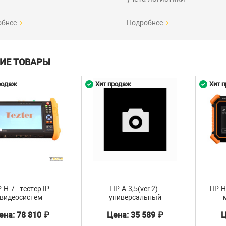
обнее
Подробнее
ИЕ ТОВАРЫ
родаж
Хит продаж
Хит 
-H-7 - тестер IP-
TIP-A-3,5(ver.2) -
TIP-
видеосистем
универсальный
монитор-тестер
AHD/
ена: 78 810 ₽
Цена: 35 589 ₽
Ц
AHD/CVBS и IP-
видеосистем