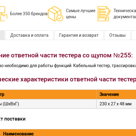
Самые лучшие
Техническ
Более 350 брендов
цены
документа
Доставка и оплата
Гарантия и возврат
Отзывы
ние ответной части тестера со щупом №255:
о необходимо для работы функций: Кабельный тестер, трассировка
ческие характеристики ответной части тесте
тр
Значение
ы (ШхВхГ)
230 х 27 х 48 мм
т поставки
Наименование