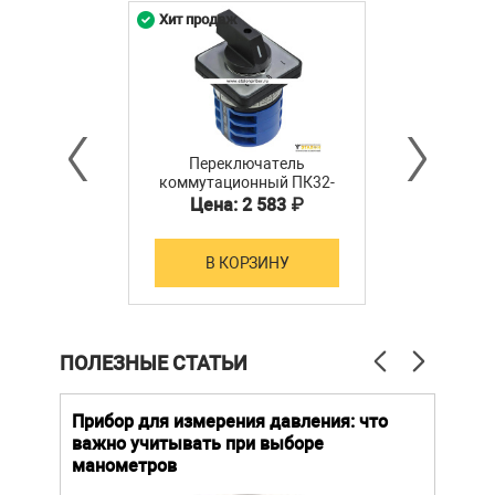
Хит продаж
Переключатель
коммутационный ПК32-
12С3031 (М)
Цена: 2 583 ₽
В КОРЗИНУ
ПОЛЕЗНЫЕ СТАТЬИ
й
Прибор для измерения давления: что
Как
важно учитывать при выборе
выб
манометров
вла