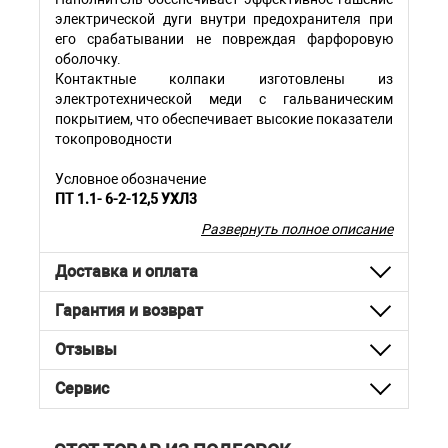
электрической дуги внутри предохранителя при
его срабатывании не повреждая фарфоровую
оболочку.
Контактные колпаки изготовлены из
электротехнической меди с гальваническим
покрытием, что обеспечивает высокие показатели
токопроводности
Условное обозначение
ПТ 1.1- 6-2-12,5 УХЛ3
П
- предохранитель;
Развернуть полное описание
Т
- для силовых трансформаторов;
1
- однополюсный
Доставка и оплата
1
- конструктивное исполнение контакта;
6
- номинальное напряжение кВ;
Гарантия и возврат
2
- номинальный ток предохранителя А;
12,5
- номинальный ток отключения кА;
Отзывы
УХЛ
- климатическое исполнение;
3
- категория размещения.
Сервис
Габаритные размеры: