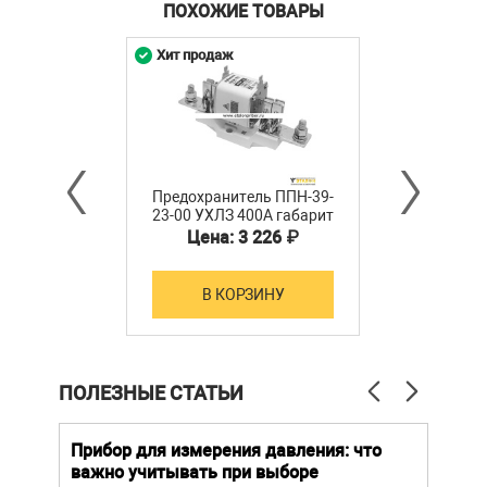
ПОХОЖИЕ ТОВАРЫ
Хит продаж
Предохранитель ППН-39-
23-00 УХЛЗ 400А габарит
3 Texenergo (в комплекте
Цена: 3 226 ₽
с держателем)
В КОРЗИНУ
ПОЛЕЗНЫЕ СТАТЬИ
й
Прибор для измерения давления: что
Как
важно учитывать при выборе
выб