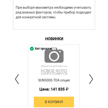
устр
При выборе манометра необходимо учитывать
стат
ряд важных факторов, чтобы прибор подходил
подх
для конкретной системы.
разл
НОВИНКИ
Хит продаж
SUN5000-TDA опция
Цена: 141 835 ₽
В КОРЗИНУ