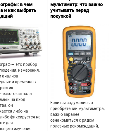
ографы: в чем
мультиметр: что важно
Преим
а и как выбрать
учитывать перед
особе
дящий
покупкой
граф — это прибор
Цифров
людения, измерения,
прибор
и анализа
для из
удных и временных
вращен
еристик
объекто
ческого сигнала.
двигате
емый на вход
отличи
Если вы задумались о
тва, он
моделе
приобретении мультиметра,
ается либо на
тахоме
важно заранее
 либо фиксируется на
высоку
ознакомиться с рядом
те для
измере
полезных рекомендаций,
ющего изучения.
исполь