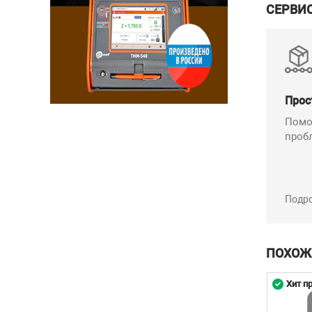
СЕРВИ
Прос
Помо
проб
Подр
ПОХОЖ
родаж
Хит продаж
Хит п