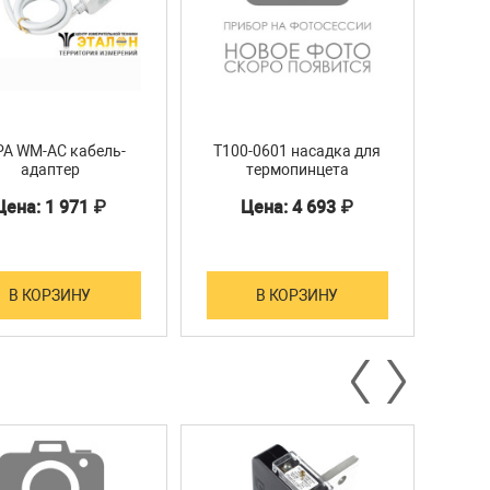
A WM-AC кабель-
T100-0601 насадка для
АКИ
адаптер
термопинцета
Цена: 1 971 ₽
Цена: 4 693 ₽
Ц
В КОРЗИНУ
В КОРЗИНУ