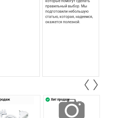
которые помогут сделать
соврем
правильный выбор. Мы
информ
подготовили небольшую
Они ши
статью, которая, надеемся,
самых р
окажется полезной.
автомо
промыш
научны
контро
систем.
продаж
Хит продаж
Хит 