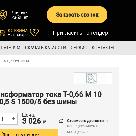
Личный
Заказать звонок
кабинет
КОРЗИНА
Пригласить на тендер
0
Нет товаров
УПАТЕЛЯМ
СКАЧАТЬ КАТАЛОГИ
СЕРВИС
КОНТАКТЫ
 S 1500/5 без шины
нсформатор тока Т-0,66 M 10
0,5 S 1500/5 без шины
Цена:
3 026
Стоимость доставки
от
₽
800 ₽ (уточнять у
менеджера)