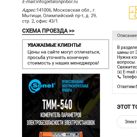
E-mail:
info@etalonpribor.ru
Адрес:
141006, Московская обл., г.
Мытищи, Олимпийский пр-т, д. 29,
стр. 2, офис 43/1.
СХЕМА ПРОЕЗДА >>
Описание
УВАЖАЕМЫЕ КЛИЕНТЫ!
В разделе
Цены на сайте могут отличаться,
шины от 
просьба уточнять конечную
Нужна ко
вопросы.
стоимость у наших менеджеров!
Свяжитес
✉️ E-mail:
📞 Телефо
Ответим 
ЭТОТ Т
Элект