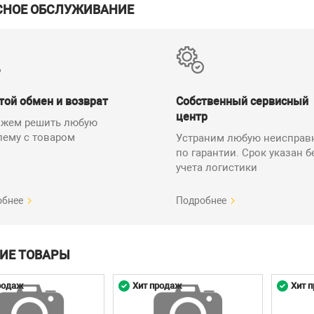
СНОЕ ОБСЛУЖИВАНИЕ
той обмен и возврат
Собственный сервисный
центр
жем решить любую
лему с товаром
Устраним любую неисправ
по гарантии. Срок указан б
учета логистики
обнее
Подробнее
ИЕ ТОВАРЫ
родаж
Хит продаж
Хит 