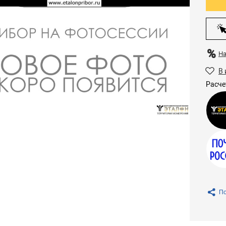
Н
В 
Расче
По