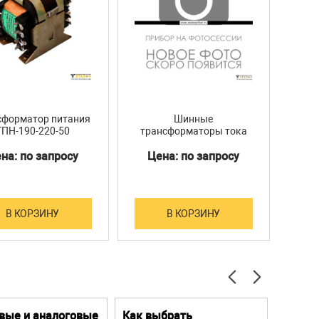
сформатор питания
Шинные
ТПН-190-220-50
трансформаторы тока
тр
ТШП-0,66-IV
на: по запросу
Цена: по запросу
Ц
по
В КОРЗИНУ
В КОРЗИНУ
вые и аналоговые
Как выбрать
Цифро