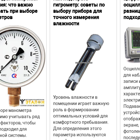
ия: что важно
гигрометр: советы по
осцилл
ать при выборе
выбору прибора для
разниц
етров
точного измерения
подхо
влажности
Осцилло
для наб
записи 
амплит
характ
Уровень влажности в
электри
помещении играет важную
Подава
роль в формировании
оре манометра
устройс
оптимальных условий для
имо учитывать ряд
отображ
комфортного пребывания.
факторов, чтобы
экране,
Для определения этого
подходил для
фотолен
параметра используются
ной системы.
последу