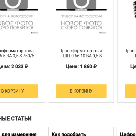
нсформатор тока
Трансформатор тока
Тран
66 5 ВА 0,5 S 750/5
ТШП-0,66 10 ВА 0,5 S
без шины
400/5 без шины
ена: 2 033 ₽
Цена: 1 860 ₽
Це
В КОРЗИНУ
В КОРЗИНУ
НЫЕ СТАТЬИ
 для измерения
Как подобрать
Цифро