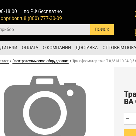
00-18:00
по РФ бесплатно
onpribor.ru
8 (800) 777-30-09
ОДИТЕЛИ
ОПЛАТА
О КОМПАНИИ
ДОСТАВКА
ОПТОВЫМ ПОК
талог
>
Электротехническое оборудование
Трансформатор тока Т-0,66 M 10 ВА 0,5
>
Тра
ВА 