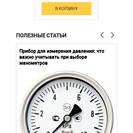
В КОРЗИНУ
ПОЛЕЗНЫЕ СТАТЬИ
й
Прибор для измерения давления: что
Как
важно учитывать при выборе
выб
манометров
вла
ают
ание.
ов
щей