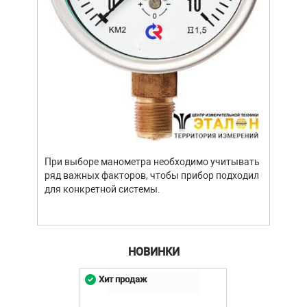
Уров
важн
усло
опре
устр
При выборе манометра необходимо учитывать
стат
ряд важных факторов, чтобы прибор подходил
подх
для конкретной системы.
разл
НОВИНКИ
Хит продаж