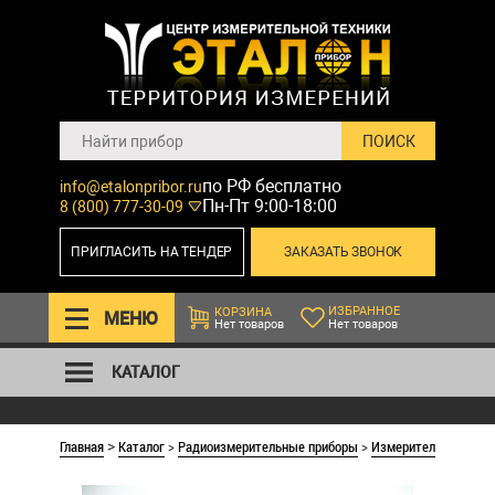
по РФ бесплатно
info@etalonpribor.ru
Пн-Пт 9:00-18:00
8 (800) 777-30-09
ПРИГЛАСИТЬ НА ТЕНДЕР
ЗАКАЗАТЬ ЗВОНОК
ИЗБРАННОЕ
КОРЗИНА
МЕНЮ
Нет товаров
Нет товаров
КАТАЛОГ
Главная
Каталог
>
Радиоизмерительные приборы
>
Измерители иммитан
>