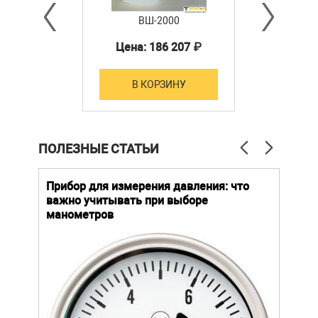
ВШ-2000
Цена: 186 207 ₽
В КОРЗИНУ
ПОЛЕЗНЫЕ СТАТЬИ
й
Прибор для измерения давления: что
Как
важно учитывать при выборе
выб
манометров
вла
ают
ание.
ов
щей