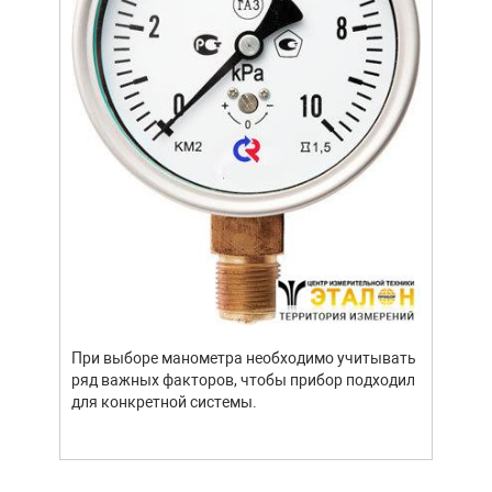
Уров
важн
усло
опре
устр
При выборе манометра необходимо учитывать
стат
ряд важных факторов, чтобы прибор подходил
подх
для конкретной системы.
разл