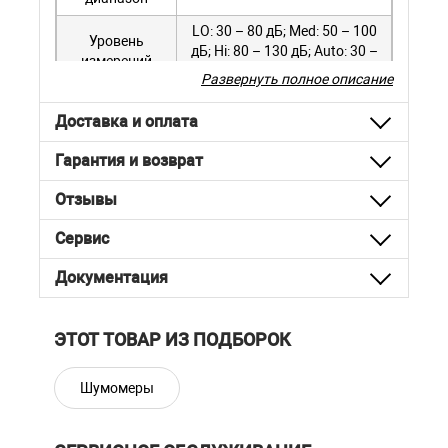
LO: 30 – 80 дБ; Med: 50 – 100
Уровень
дБ; Hi: 80 – 130 дБ; Auto: 30 –
измерений
130 дБ
Развернуть полное описание
Время
Быстрое (125 мс), медленное
Доставка и оплата
измерения
(1 с)
Микрофон
1/2 дюйма
Гарантия и возврат
Разрешение
0,1 дБ
Отзывы
Частота
2 в секунду
Сервис
измерений
Документация
Аналоговый
AC/DC выход, AC = 1 Вrms,
выход
DC=10 мВ/дБ
Габариты
278 мм х 76 мм х 50 мм
ЭТОТ ТОВАР ИЗ ПОДБОРОК
Вес
350 г
Шумомеры