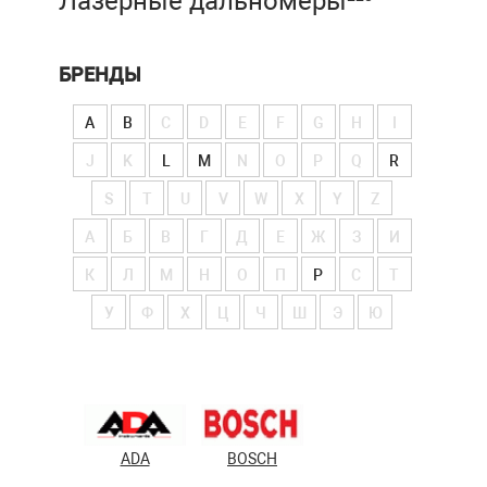
Лазерные дальномеры
БРЕНДЫ
A
B
C
D
E
F
G
H
I
J
K
L
M
N
O
P
Q
R
S
T
U
V
W
X
Y
Z
А
Б
В
Г
Д
Е
Ж
З
И
К
Л
М
Н
О
П
Р
С
Т
У
Ф
Х
Ц
Ч
Ш
Э
Ю
ADA
BOSCH