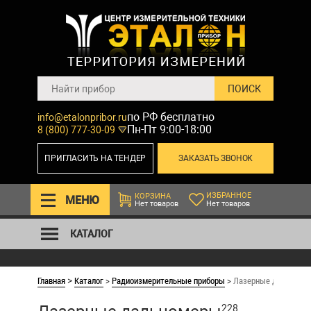
по РФ бесплатно
info@etalonpribor.ru
Пн-Пт 9:00-18:00
8 (800) 777-30-09
ПРИГЛАСИТЬ НА ТЕНДЕР
ЗАКАЗАТЬ ЗВОНОК
ИЗБРАННОЕ
КОРЗИНА
МЕНЮ
Нет товаров
Нет товаров
КАТАЛОГ
Главная
Каталог
>
Радиоизмерительные приборы
>
Лазерные дальноме
>
228