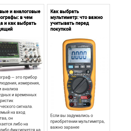
вые и аналоговые
Как выбрать
Цифро
ографы: в чем
мультиметр: что важно
Преим
а и как выбрать
учитывать перед
особе
дящий
покупкой
граф — это прибор
Цифров
людения, измерения,
прибор
и анализа
для из
удных и временных
вращен
еристик
объекто
ческого сигнала.
двигате
емый на вход
отличи
Если вы задумались о
тва, он
моделе
приобретении мультиметра,
ается либо на
тахоме
важно заранее
 либо фиксируется на
высоку