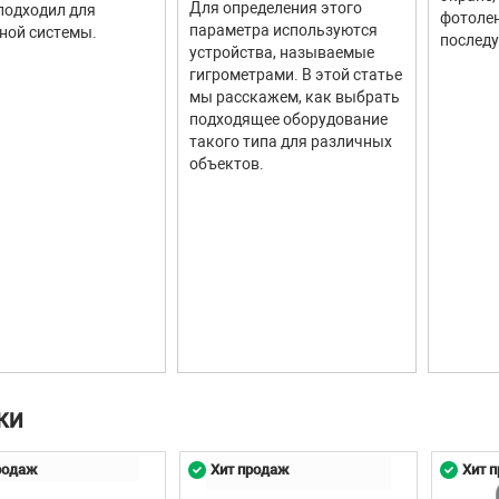
Для определения этого
подходил для
фотолен
параметра используются
ной системы.
последу
устройства, называемые
гигрометрами. В этой статье
мы расскажем, как выбрать
подходящее оборудование
такого типа для различных
объектов.
КИ
родаж
Хит продаж
Хит 