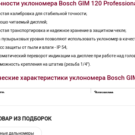
ности уклономера Bosch GIM 120 Professiona
стая калибровка для стабильной точности;
ошо читаемый дисплей;
стая транспортировка и надежное хранение в защитном чехле;
 пузырьковых уровня позволяют использовать уклономер в качест
сс защиты от пыли и влаги - IP 54;
оматический переворот индикации на дисплее при работе над голо
можность крепления на штатив (резьба 1/4").
еские характеристики уклономера Bosch GIM 
тр
Значение
Электронный
Брусковый
ОВАР ИЗ ПОДБОРОК
120 см
±0.05° (0°/90°);
рные дальномеры