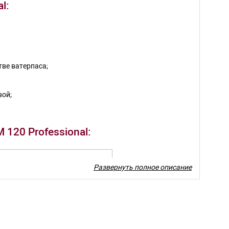
l:
ве ватерпаса;
вой;
120 Professional:
Развернуть полное описание