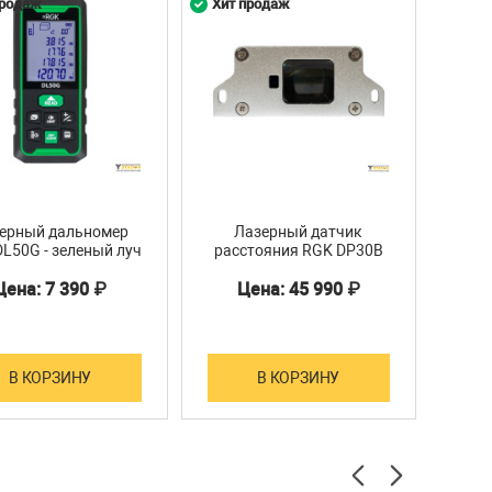
продаж
Хит продаж
Хит 
1
ерный дальномер
Лазерный датчик
Ла
L50G - зеленый луч
расстояния RGK DP30B
(с вольтовым и токовым
Цена: 7 390 ₽
Цена: 45 990 ₽
выходом)
В КОРЗИНУ
В КОРЗИНУ