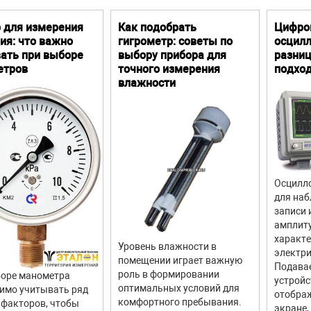
 для измерения
Как подобрать
Цифро
ия: что важно
гигрометр: советы по
осцилл
ать при выборе
выбору прибора для
разниц
етров
точного измерения
подхо
влажности
Осцилло
для наб
записи 
амплит
характ
Уровень влажности в
электри
помещении играет важную
Подава
роль в формировании
оре манометра
устройс
оптимальных условий для
имо учитывать ряд
отображ
комфортного пребывания.
факторов, чтобы
экране,