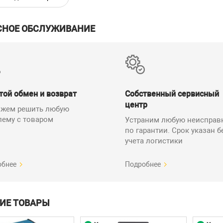
ь
±0.2° (1°-89°);
точность пузырька 
СНОЕ ОБСЛУЖИВАНИЕ
тво глазков
2
тальная камера
1
альная камера
1
ельная плоскость
1
ые колпачки
Стандартные
той обмен и возврат
Собственный сервисный
центр
Диапазон измерений 
жем решить любую
дисплей;
лему с товаром
ности
Устраним любую неисправ
IP54;
по гарантии. Срок указан б
диапазон рабочих те
учета логистики
ты
1200 x 60 x 32 мм
обнее
Подробнее
1,33 кг
кт поставки Bosch GIM 120 Professional
ИЕ ТОВАРЫ
именование