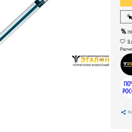
Н
В 
Расче
По