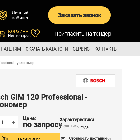
Личный
Заказать звонок
кабинет
КОРЗИНА
Пригласить на тендер
0
Нет товаров
УПАТЕЛЯМ
СКАЧАТЬ КАТАЛОГИ
СЕРВИС
КОНТАКТЫ
fessional - уклономер
ch GIM 120 Professional -
лономер
Цена:
Характеристики
по запросу
Гарантия
3 года
Стоимость доставки
от