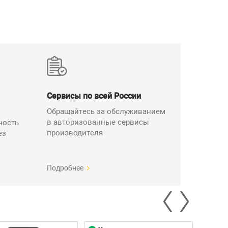
±0,5 мм/м
Сервисы по всей России
углов 0–360° (4 х 90°);
Обращайтесь за обслуживанием
в авторизованные сервисы
ность
производителя
ез
мператур -10°С до +45°С
Подробнее
Количество