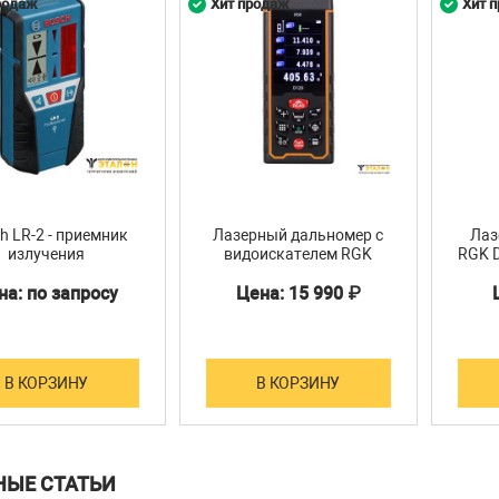
родаж
Хит продаж
Хит 
лономер Bosch GIM 120 Professional
h LR-2 - приемник
Лазерный дальномер с
Лаз
излучения
видоискателем RGK
RGK D
D120
на: по запросу
Цена: 15 990 ₽
В КОРЗИНУ
В КОРЗИНУ
НЫЕ СТАТЬИ