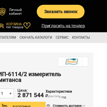
Личный
Заказать звонок
кабинет
КОРЗИНА
Пригласить на тендер
0
Нет товаров
УПАТЕЛЯМ
СКАЧАТЬ КАТАЛОГИ
СЕРВИС
КОНТАКТЫ
ИП-6114/2 измеритель
митанса
Цена:
Характеристики
2 871 544
₽
Гарантия
1 год
Стоимость доставки
от