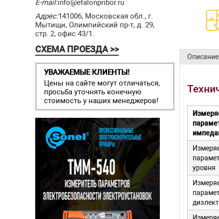
E-mail:
info@etalonpribor.ru
Адрес:
141006, Московская обл., г.
Мытищи, Олимпийский пр-т, д. 29,
стр. 2, офис 43/1.
СХЕМА ПРОЕЗДА >>
Описание
УВАЖАЕМЫЕ КЛИЕНТЫ!
Цены на сайте могут отличаться,
Техни
просьба уточнять конечную
стоимость у наших менеджеров!
Измеря
параме
импеда
Измеря
параме
уровня
Измеря
параме
диэлек
Измеря