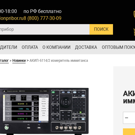
00-18:00
по РФ бесплатно
onpribor.ru
8 (800) 777-30-09
ОДИТЕЛИ
ОПЛАТА
О КОМПАНИИ
ДОСТАВКА
ОПТОВЫМ ПОК
талог
>
Новинки
АКИП-6114/2 измеритель иммитанса
>
АК
им