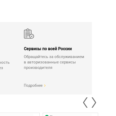
Сервисы по всей России
Обращайтесь за обслуживанием
мс/ 40 мс/ 80 мс / 400 мс.
в авторизованные сервисы
ность
s/Fail) в режимах - «абс.
производителя
й ЖК-дисплей (25 см в 6
ез
 листу качания- по 1601 точке.
еданс (25/ 100 Ом). Режимы
й и задней панелей для flash-
Подробнее
ейс