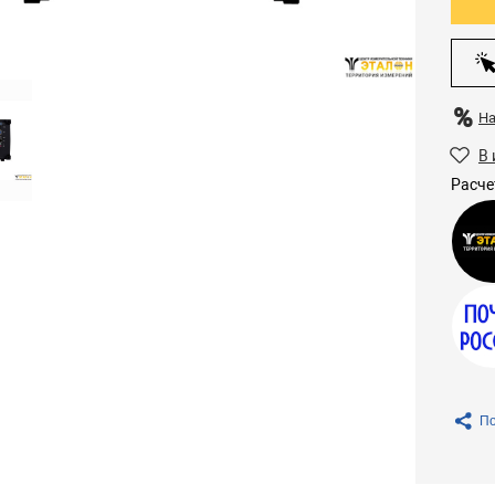
Н
В 
Расче
По