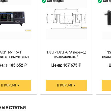
родаж
Хит продаж
Хит 
АКИП-6115/1
1.85F-1.85F-67A переход
NS
ритель иммитанса
коаксиальный
подк
а: 1 185 652 ₽
Цена: 167 675 ₽
Ц
В КОРЗИНУ
В КОРЗИНУ
НЫЕ СТАТЬИ