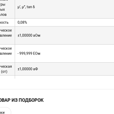
тры
μ’, μ’’, tan δ
ных
алов
ность
0,08%
ческое
вление
±1,00000 аОм
ческое
вление
- 999,999 ЕОм
ическая
±1,00000 аФ
 (от)
ическая
999,999 ЕФ
 (до)
ивность
±1,00000 аГн
ОВАР ИЗ ПОДБОРОК
ивность
999,999 ЕГн
нки