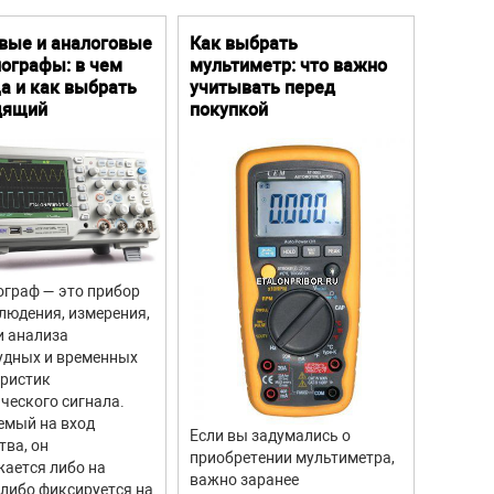
вые и аналоговые
Как выбрать
Цифро
ографы: в чем
мультиметр: что важно
Преим
а и как выбрать
учитывать перед
особе
дящий
покупкой
граф — это прибор
Цифров
людения, измерения,
прибор
и анализа
для из
удных и временных
вращен
еристик
объекто
ческого сигнала.
двигате
емый на вход
отличи
Если вы задумались о
тва, он
моделе
приобретении мультиметра,
ается либо на
тахоме
важно заранее
 либо фиксируется на
высоку