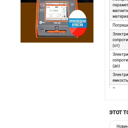
параме
магнит
матери
Погреш
Электри
сопроти
(от)
Электри
сопроти
(до)
Электр
емкость
Электр
емкость
Индукт
(от)
ЭТОТ Т
Индукт
(до)
Нови