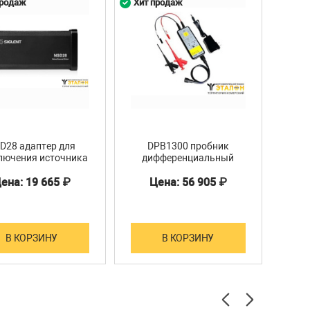
продаж
Хит продаж
Хит 
D28 адаптер для
DPB1300 пробник
S
лючения источника
дифференциальный
шума
ена: 19 665 ₽
Цена: 56 905 ₽
Ц
В КОРЗИНУ
В КОРЗИНУ