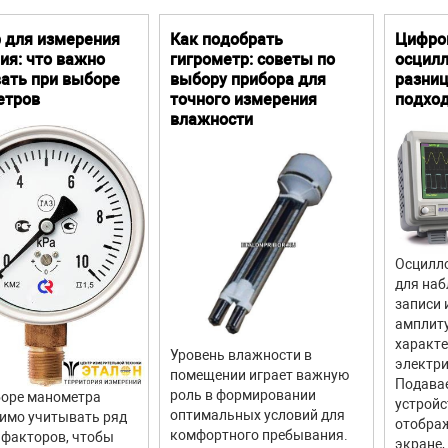
 для измерения
Как подобрать
Цифро
ия: что важно
гигрометр: советы по
осцилл
ать при выборе
выбору прибора для
разниц
етров
точного измерения
подхо
влажности
Осцилло
для наб
записи 
амплит
характ
Уровень влажности в
электри
помещении играет важную
Подава
роль в формировании
оре манометра
устройс
оптимальных условий для
имо учитывать ряд
отображ
комфортного пребывания.
факторов, чтобы
экране,