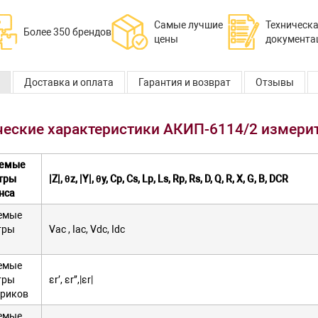
Самые лучшие
Техническ
Более 350 брендов
цены
документа
Доставка и оплата
Гарантия и возврат
Отзывы
ческие характеристики АКИП-6114/2 измери
емые
тры
|Z|, θz, |Y|, θy, Cp, Cs, Lp, Ls, Rp, Rs, D, Q, R, X, G, B, DCR
нса
емые
тры
Vac , Iac, Vdc, Idc
емые
тры
εr’, εr’’,|εr|
триков
емые