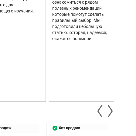
ознакомиться с рядом
те для
измере
полезных рекомендаций,
ющего изучения.
исполь
которые помогут сделать
соврем
правильный выбор. Мы
информ
подготовили небольшую
Они ши
статью, которая, надеемся,
самых р
окажется полезной.
автомо
промыш
научны
контро
систем.
продаж
Хит продаж
Хит 