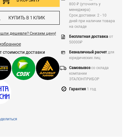
В КОРЗИНУ
800 ₽ (уточнять у
менеджера)
Срок доставки: 2 - 10
КУПИТЬ В 1 КЛИК
дней при наличии товара
на складе
ашли дешевле?
Снизим цену!
Бесплатная доставка
от
50000₽
избранное
т стоимости доставки
Безналичный расчет
для
юридических лиц
Самовывоз
со склада
компании
ЭТАЛОНПРИБОР
Гарантия
1 год
делиться