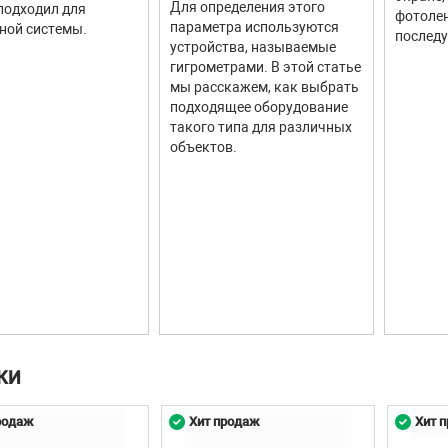
Для определения этого
подходил для
фотолен
параметра используются
ной системы.
последу
устройства, называемые
гигрометрами. В этой статье
мы расскажем, как выбрать
подходящее оборудование
такого типа для различных
объектов.
КИ
родаж
Хит продаж
Хит 