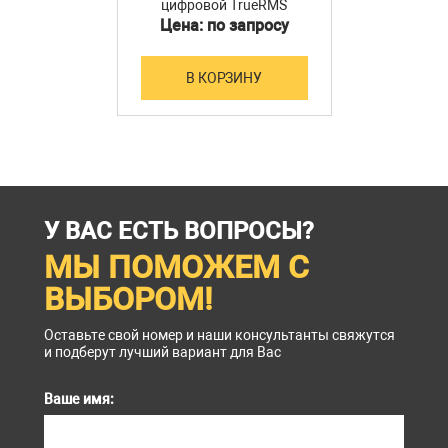
цифровой TrueRMS
Габаритные
Цена: по запросу
190х88,5х27,5 мм
размеры
Вес
422 г.
В КОРЗИНУ
Комплект поставки АММ-1015:
№
Наименование
Количество
Мультиметр цифровой
У ВАС ЕСТЬ ВОПРОСЫ?
1
1
TrueRMS АММ-1015
МЫ ПОМОЖЕМ С
ВЫБОРОМ!
Оставьте свой номер и наши консультанты свяжутся
и подберут лучший вариант для Вас
Ваше имя: