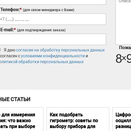
Телефон:
*
(для связи менеджера с Вами)
E-mail:
*
(для подтверждения заказа)
Пожал
Я даю
согласие на обработку персональных данных
 согласен с
условиями конфиденциальности
и
олитикой обработки персональных данных
НЫЕ СТАТЬИ
 для измерения
Как подобрать
Цифро
ия: что важно
гигрометр: советы по
осцилл
ать при выборе
выбору прибора для
разниц