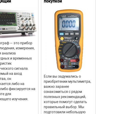
дящий
покупкой
граф — это прибор
Цифров
людения, измерения,
прибор
и анализа
для из
удных и временных
вращен
еристик
объекто
ческого сигнала.
двигате
емый на вход
отличи
Если вы задумались о
тва, он
моделе
приобретении мультиметра,
ается либо на
тахоме
важно заранее
 либо фиксируется на
высоку
ознакомиться с рядом
те для
измере
полезных рекомендаций,
ющего изучения.
исполь
которые помогут сделать
соврем
правильный выбор. Мы
информ
подготовили небольшую