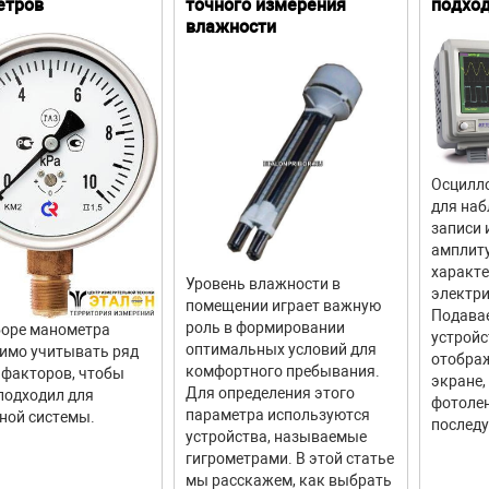
етров
точного измерения
подхо
влажности
Осцилло
для наб
записи 
амплит
характ
Уровень влажности в
электри
помещении играет важную
Подава
роль в формировании
оре манометра
устройс
оптимальных условий для
имо учитывать ряд
отображ
комфортного пребывания.
факторов, чтобы
экране,
Для определения этого
подходил для
фотолен
параметра используются
ной системы.
последу
устройства, называемые
гигрометрами. В этой статье
мы расскажем, как выбрать