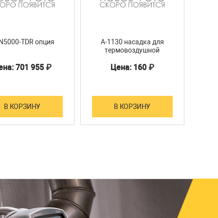
N5000-TDR опция
A-1130 насадка для
T10
термовоздушной
станции ATTEN
ена: 701 955 ₽
Цена: 160 ₽
В КОРЗИНУ
В КОРЗИНУ