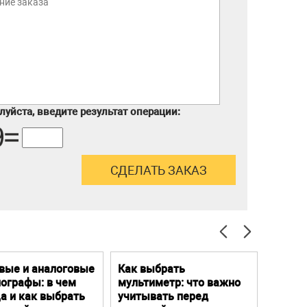
уйста, введите результат операции:
вые и аналоговые
Как выбрать
Цифро
ографы: в чем
мультиметр: что важно
Преим
а и как выбрать
учитывать перед
особе