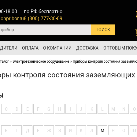
00-18:00
по РФ бесплатно
onpribor.ru
8 (800) 777-30-09
ОДИТЕЛИ
ОПЛАТА
О КОМПАНИИ
ДОСТАВКА
ОПТОВЫМ ПОК
талог
>
Электротехническое оборудование
>
Приборы контроля состояния заземляю
ры контроля состояния заземляющих у
Ы
C
D
E
F
G
H
I
J
K
L
M
N
O
В
Г
Д
Е
Ж
З
И
К
Л
М
Н
О
П