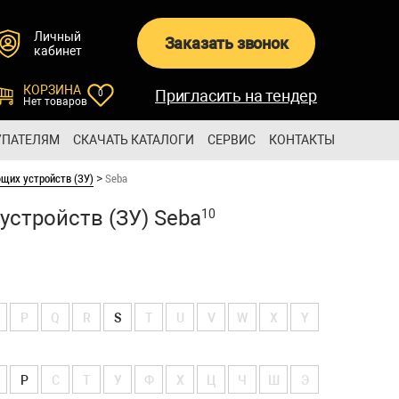
Личный
Заказать звонок
кабинет
КОРЗИНА
Пригласить на тендер
0
Нет товаров
УПАТЕЛЯМ
СКАЧАТЬ КАТАЛОГИ
СЕРВИС
КОНТАКТЫ
щих устройств (ЗУ)
Seba
>
стройств (ЗУ) Seba
10
P
Q
R
S
T
U
V
W
X
Y
Р
С
Т
У
Ф
Х
Ц
Ч
Ш
Э