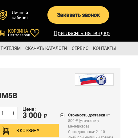
Личный
Заказать звонок
кабинет
КОРЗИНА
Пригласить на тендер
0
Нет товаров
УПАТЕЛЯМ
СКАЧАТЬ КАТАЛОГИ
СЕРВИС
КОНТАКТЫ
ЛМ5В
Цена:
3 000
Стоимость доставки
от
₽
800 ₽ (уточнять у
менеджера)
В КОРЗИНУ
Срок доставки: 2 - 10
дней при наличии товара