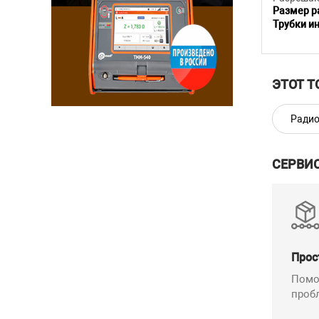
Размер р
Трубки и
ЭТОТ Т
Радио
СЕРВИ
Прос
Помо
проб