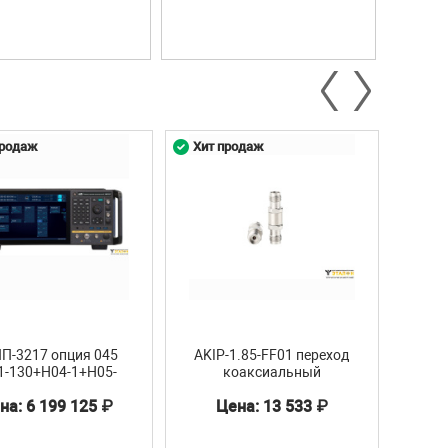
продаж
Хит продаж
Хит 
П-3217 опция 045
AKIP-1.85-FF01 переход
AK
1-130+H04-1+H05-
коаксиальный
нагр
5+S11+S13+H98
на: 6 199 125 ₽
Цена: 13 533 ₽
нератор сигналов
-3217 опция 045 с
ми Н01-130, H04-1,