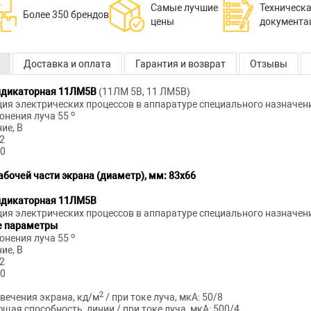
Самые лучшие
Техническ
Более 350 брендов
цены
документа
Доставка и оплата
Гарантия и возврат
Отзывы
ндикаторная 11ЛМ5В
(11ЛМ 5В, 11 ЛМ5В)
ция электрических процессов в аппаратуре специального назначен
о
лонения луча 55
ие, В
12
90
абочей части экрана (диаметр), мм: 83х66
ндикаторная 11ЛМ5В
ция электрических процессов в аппаратуре специального назначен
е параметры
о
лонения луча 55
ие, В
12
90
2
вечения экрана, кд/м
/ при токе луча, мкА: 50/8
ая способность, линии / при токе луча, мкА: 500/4