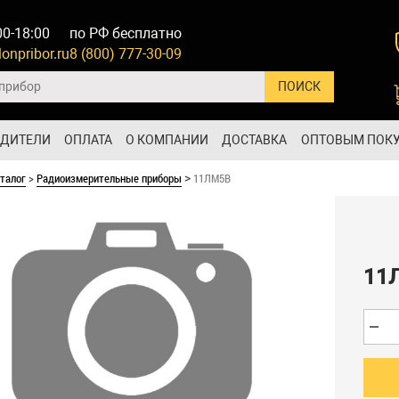
00-18:00
по РФ бесплатно
onpribor.ru
8 (800) 777-30-09
ОДИТЕЛИ
ОПЛАТА
О КОМПАНИИ
ДОСТАВКА
ОПТОВЫМ ПОК
талог
>
Радиоизмерительные приборы
11ЛМ5В
>
11