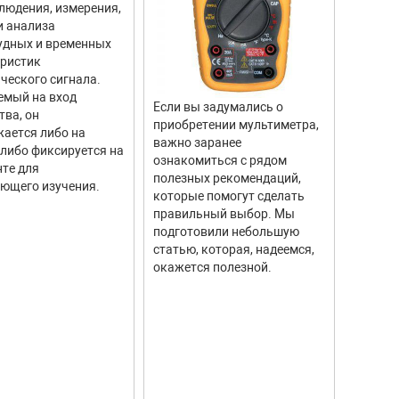
людения, измерения,
прибор
и анализа
для из
удных и временных
вращен
еристик
объекто
ческого сигнала.
двигате
емый на вход
отличи
Если вы задумались о
тва, он
моделе
приобретении мультиметра,
ается либо на
тахоме
важно заранее
 либо фиксируется на
высоку
ознакомиться с рядом
те для
измере
полезных рекомендаций,
ющего изучения.
исполь
которые помогут сделать
соврем
правильный выбор. Мы
информ
подготовили небольшую
Они ши
статью, которая, надеемся,
самых р
окажется полезной.
автомо
промыш
научны
контро
систем.