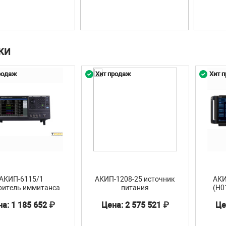
КИ
родаж
Хит продаж
Хит 
АКИП-6115/1
АКИП-1208-25 источник
АКИ
ритель иммитанса
питания
(Н0
4
а: 1 185 652 ₽
Цена: 2 575 521 ₽
Це
ге
АКИП
опция