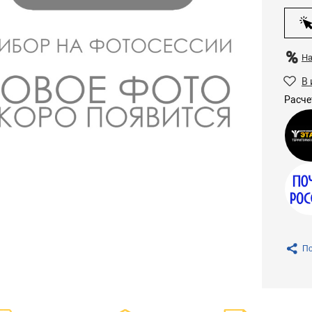
Н
В 
Расче
По