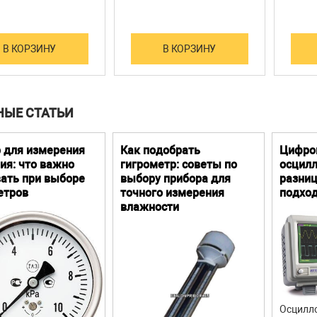
В КОРЗИНУ
В КОРЗИНУ
НЫЕ СТАТЬИ
 для измерения
Как подобрать
Цифро
ия: что важно
гигрометр: советы по
осцилл
ать при выборе
выбору прибора для
разниц
етров
точного измерения
подхо
влажности
Осцилло