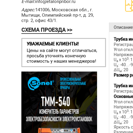
E-mail:
info@etalonpribor.ru
Адрес:
141006, Московская обл., г.
Мытищи, Олимпийский пр-т, д. 29,
стр. 2, офис 43/1.
Описание
СХЕМА ПРОЕЗДА >>
Трубка и
УВАЖАЕМЫЕ КЛИЕНТЫ!
Регистра
Угол отк
Цены на сайте могут отличаться,
Напряжен
просьба уточнять конечную
3
U
x 10
: 
стоимость у наших менеджеров!
a
U
: -40...-
з
ΔU
: 20
м
Размер р
Трубка и
Регистра
Основны
Угол отк
Напряжен
3
U
x 10
: 
a
U
: -40...-
з
ΔU
: 20
м
Яркость с
Разрешающ