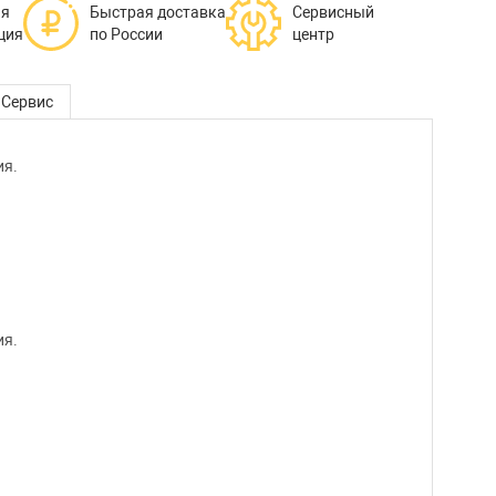
ая
Быстрая доставка
Сервисный
ция
по России
центр
Сервис
ия.
ия.