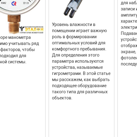
для наб
записи 
амплит
характ
Уровень влажности в
электри
помещении играет важную
Подава
роль в формировании
оре манометра
устройс
оптимальных условий для
имо учитывать ряд
отображ
комфортного пребывания.
факторов, чтобы
экране,
Для определения этого
подходил для
фотолен
параметра используются
ной системы.
последу
устройства, называемые
гигрометрами. В этой статье
мы расскажем, как выбрать
подходящее оборудование
такого типа для различных
объектов.