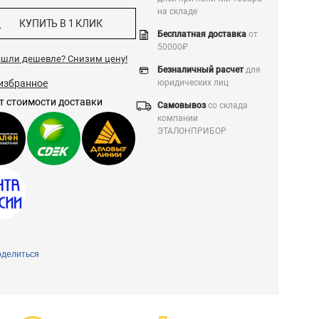
на складе
КУПИТЬ В 1 КЛИК
Бесплатная доставка
от
50000₽
ашли дешевле?
Снизим цену!
Безналичный расчет
для
избранное
юридических лиц
т стоимости доставки
Самовывоз
со склада
компании
ЭТАЛОНПРИБОР
делиться