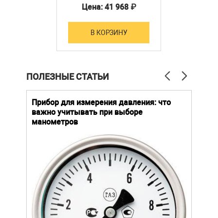
Цена: 41 968 ₽
В КОРЗИНУ
ПОЛЕЗНЫЕ СТАТЬИ
й
Прибор для измерения давления: что
Как
важно учитывать при выборе
выб
манометров
вла
ают
ание.
ов
щей