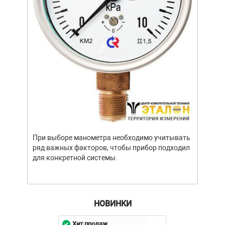
Уров
важн
усло
опре
устр
При выборе манометра необходимо учитывать
стат
ряд важных факторов, чтобы прибор подходил
подх
для конкретной системы.
разл
НОВИНКИ
Хит продаж