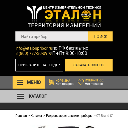
по РФ бесплатно
info@etalonpribor.ru
Пн-Пт 9:00-18:00
8 (800) 777-30-09
ПРИГЛАСИТЬ НА ТЕНДЕР
ЗАКАЗАТЬ ЗВОНОК
ИЗБРАННОЕ
КОРЗИНА
МЕНЮ
Нет товаров
Нет товаров
КАТАЛОГ
Главная
Каталог
>
Радиоизмерительные приборы
CT Brand CT-511E. П
>
>