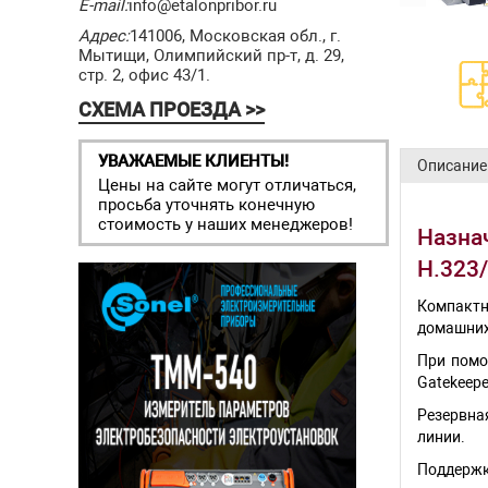
E-mail:
info@etalonpribor.ru
Адрес:
141006, Московская обл., г.
Мытищи, Олимпийский пр-т, д. 29,
стр. 2, офис 43/1.
СХЕМА ПРОЕЗДА >>
УВАЖАЕМЫЕ КЛИЕНТЫ!
Описание
Цены на сайте могут отличаться,
просьба уточнять конечную
стоимость у наших менеджеров!
Назнач
H.323
Компактн
домашних
При помо
Gatekeepe
Резервная
линии.
Поддержка