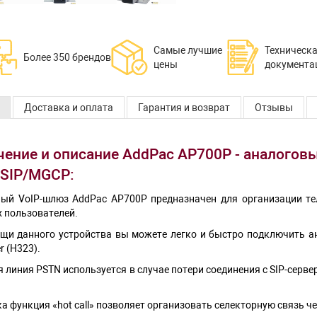
Самые лучшие
Техническ
Более 350 брендов
цены
документа
Доставка и оплата
Гарантия и возврат
Отзывы
ение и описание AddPac AP700P - аналоговы
/SIP/MGCP:
ый VoIP-шлюз AddPac AP700P предназначен для организации т
 пользователей.
щи данного устройства вы можете легко и быстро подключить ана
r (H323).
 линия PSTN используется в случае потери соединения с SIP-серв
 функция «hot call» позволяет организовать селекторную связь чер