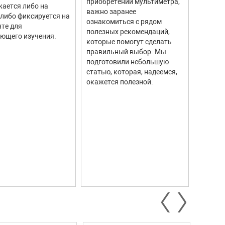
приобретении мультиметра,
ается либо на
тахоме
важно заранее
 либо фиксируется на
высоку
ознакомиться с рядом
те для
измере
полезных рекомендаций,
ющего изучения.
исполь
а
которые помогут сделать
соврем
правильный выбор. Мы
информ
подготовили небольшую
Они ши
статью, которая, надеемся,
самых р
окажется полезной.
автомо
промыш
научны
ntrol)
контро
систем.