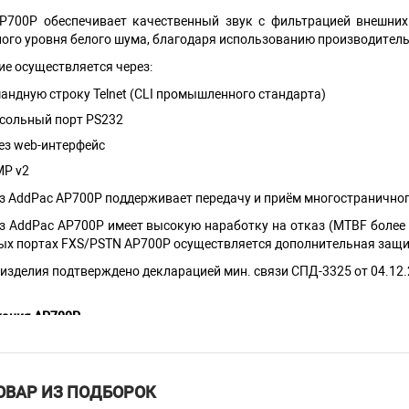
P700P обеспечивает качественный звук с фильтрацией внешних 
ого уровня белого шума, благодаря использованию производитель
ие осуществляется через:
андную строку Telnet (CLI промышленного стандарта)
сольный порт PS232
ез web-интерфейс
P v2
з AddPac AP700P поддерживает передачу и приём многостраничного
з AddPac AP700P имеет высокую наработку на отказ (MTBF более 
ых портах FXS/PSTN AP700P осуществляется дополнительная защи
изделия подтверждено декларацией мин. связи СПД-3325 от 04.12.
ация AP700P
SoC AC495-CB
MB SDRAM
нная система – APOS g2
ОВАР ИЗ ПОДБОРОК
ы: 4 x FXS телефонные порты,