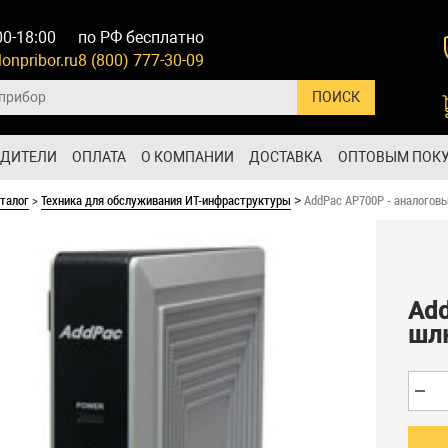
00-18:00
по РФ бесплатно
onpribor.ru
8 (800) 777-30-09
ОДИТЕЛИ
ОПЛАТА
О КОМПАНИИ
ДОСТАВКА
ОПТОВЫМ ПОК
талог
>
Техника для обслуживания ИТ-инфраструктуры
AddPac AP700P - аналоговы
>
Add
шлю