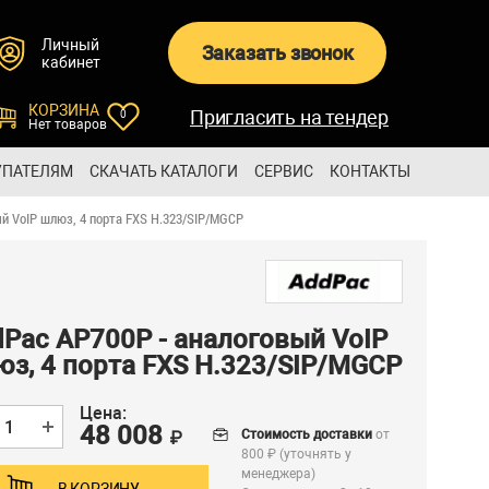
Личный
Заказать звонок
кабинет
КОРЗИНА
Пригласить на тендер
0
Нет товаров
УПАТЕЛЯМ
СКАЧАТЬ КАТАЛОГИ
СЕРВИС
КОНТАКТЫ
й VoIP шлюз, 4 порта FXS H.323/SIP/MGCP
Pac AP700P - аналоговый VoIP
з, 4 порта FXS H.323/SIP/MGCP
Цена:
48 008
Стоимость доставки
от
₽
800 ₽ (уточнять у
менеджера)