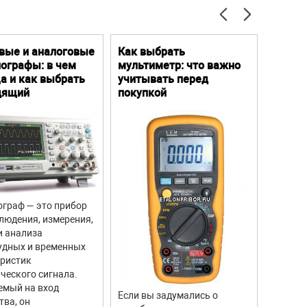
е и т.д.)
вые и аналоговые
Как выбрать
Цифро
ографы: в чем
мультиметр: что важно
Преим
а и как выбрать
учитывать перед
особе
и т.д.)
дящий
покупкой
 т.д.)
граф — это прибор
Цифров
людения, измерения,
прибор
и анализа
для из
удных и временных
вращен
еристик
объекто
ческого сигнала.
двигате
емый на вход
отличи
Если вы задумались о
тва, он
моделе