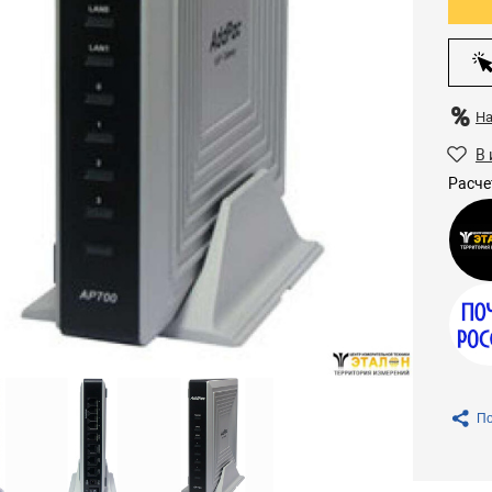
Н
В 
Расче
По