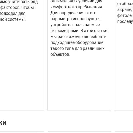
оптимальных условий для
имо учитывать ряд
отображ
комфортного пребывания.
факторов, чтобы
 transfer Attendant
экране,
Для определения этого
подходил для
фотолен
держка символов «*», «#» в номерном плане
параметра используются
ной системы.
последу
ротивление – 600 Ом, регулировка коэффициента усиления сигнал
устройства, называемые
гигрометрами. В этой статье
ирование
мы расскажем, как выбрать
-интерфейс
подходящее оборудование
такого типа для различных
et
объектов.
P v2
ионально SSH (требуется приобретение лицензии Voice Finder SSH co
ие ПО
P
ание от сетевого адаптера AC 200В -> DC 5В 2А,
емая мощность не более 10 Вт)
КИ
 ШxГxВ: 38x182x182 мм