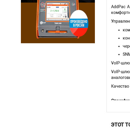
AddPac A
комфортн
Управлен
ком
кон
чер
SNM
VoIP-шлю
VoIP-шлю
аналогов
Качество 
Специфик
CPU/DSP 
RAM 32 
Операцио
ЭТОТ Т
Интерфейс