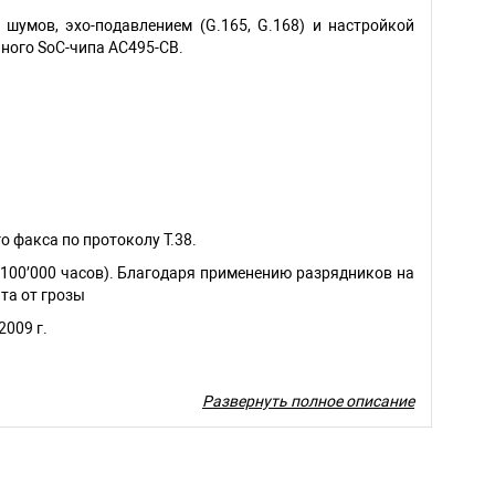
шумов, эхо-подавлением (G.165, G.168) и настройкой
ного SoC-чипа AC495-CB.
 факса по протоколу T.38.
100’000 часов). Благодаря применению разрядников на
та от грозы
2009 г.
Развернуть полное описание