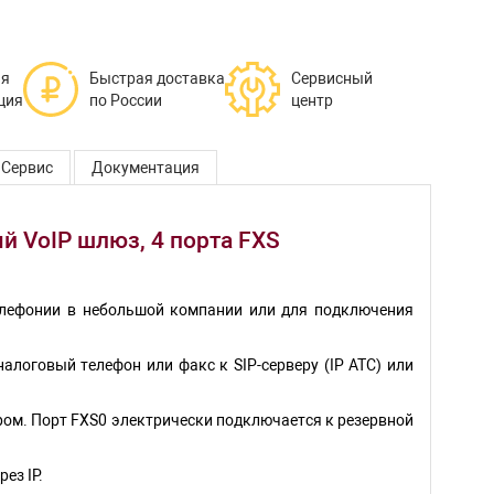
ая
Быстрая доставка
Сервисный
ция
по России
центр
Сервис
Документация
й VoIP шлюз, 4 порта FXS
елефонии в небольшой компании или для подключения
логовый телефон или факс к SIP-серверу (IP АТС) или
ером. Порт FXS0 электрически подключается к резервной
ез IP.