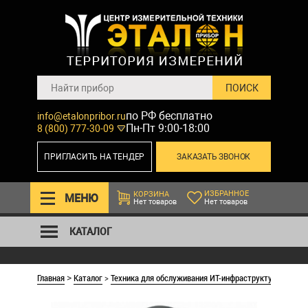
по РФ бесплатно
info@etalonpribor.ru
Пн-Пт 9:00-18:00
8 (800) 777-30-09
ПРИГЛАСИТЬ НА ТЕНДЕР
ЗАКАЗАТЬ ЗВОНОК
ИЗБРАННОЕ
КОРЗИНА
МЕНЮ
Нет товаров
Нет товаров
КАТАЛОГ
Главная
Каталог
>
Техника для обслуживания ИТ-инфраструктуры
DIS 
>
>