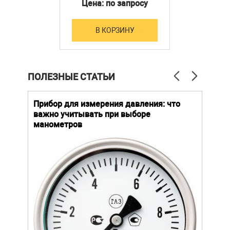
925/935
Цена: по запросу
В КОРЗИНУ
ПОЛЕЗНЫЕ СТАТЬИ
й
Прибор для измерения давления: что
Как
важно учитывать при выборе
выб
манометров
вла
ают
ание.
ов
щей