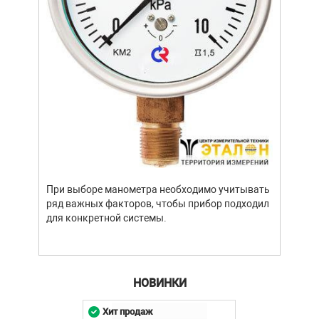
Уров
важн
усло
опре
устр
При выборе манометра необходимо учитывать
стат
ряд важных факторов, чтобы прибор подходил
подх
для конкретной системы.
разл
НОВИНКИ
Хит продаж