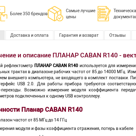
Самые лучшие
Техническ
Более 350 брендов
цены
документа
Доставка и оплата
Гарантия и возврат
Отзывы
чение и описание ПЛАНАР CABAN R140 - век
й рефлектометр
ПЛАНАР CABAN R140
используется для измерен
ьных трактах в диапазоне рабочих частот от 85 до 14000 МГц. Из
ием внешнего компьютера, не входящего в комплект поставки. П
терфейс USB 2.0. Для работы прибора требуются соответств
-переходы. Возможно измерение модуля коэффициента передач
метров подключенных к одному USB контроллеру.
нности Планар CABAN R140
пазон частот от 85 МГц до 14 ГГц
ерения модуля и фазы коэффициента отражения, потерь в кабеле