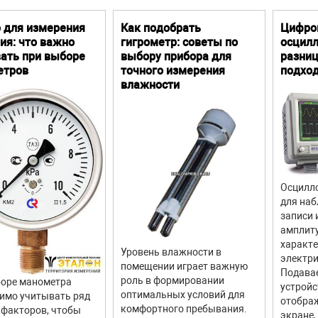
 условия эксплуатации:
емпература окружающего воздуха
 для измерения
Как подобрать
Цифро
тносительная влажность воздуха при температуре плюс
ия: что важно
гигрометр: советы по
осцилл
 °С
ать при выборе
выбору прибора для
разниц
етров
тмосферное давление
точного измерения
подхо
влажности
ия:
едённых формулах |S
| – действительный (или измеренный) моду
11
 допускаемой абсолютной погрешности измерений модуля коэффи
 безразмерными
шность нормируется в диапазоне модуля коэффициента отражения |
Осцилло
для наб
записи 
амплит
характ
Уровень влажности в
электри
помещении играет важную
Подава
роль в формировании
оре манометра
устройс
оптимальных условий для
имо учитывать ряд
отображ
комфортного пребывания.
факторов, чтобы
экране,