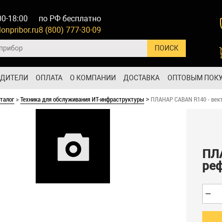
00-18:00
по РФ бесплатно
onpribor.ru
8 (800) 777-30-09
ОДИТЕЛИ
ОПЛАТА
О КОМПАНИИ
ДОСТАВКА
ОПТОВЫМ ПОК
талог
>
Техника для обслуживания ИТ-инфраструктуры
ПЛАНАР CABAN R140 - век
>
ПЛ
ре