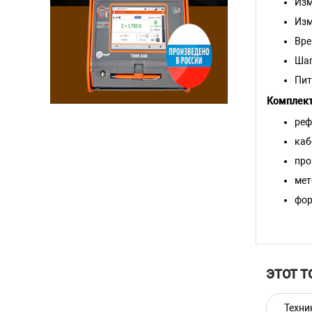
Изм
Изм
Вре
Шаг
Пит
Комплект
реф
каб
про
мет
фо
рук
Основ
рефле
ЭТОТ Т
Техни
Техни