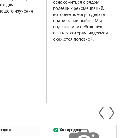
ознакомиться с рядом
те для
измере
полезных рекомендаций,
ющего изучения.
исполь
которые помогут сделать
соврем
правильный выбор. Мы
информ
подготовили небольшую
Они ши
статью, которая, надеемся,
самых р
окажется полезной.
автомо
промыш
научны
контро
систем.
продаж
Хит продаж
Хит 