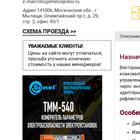
E-mail:
info@etalonpribor.ru
Адрес:
141006, Московская обл., г.
Мытищи, Олимпийский пр-т, д. 29,
стр. 2, офис 43/1.
СХЕМА ПРОЕЗДА >>
Описание
УВАЖАЕМЫЕ КЛИЕНТЫ!
Цены на сайте могут отличаться,
Назна
просьба уточнять конечную
стоимость у наших менеджеров!
Векторны
коаксиал
управлен
через ин
адаптеры
рефлекто
Особе
Диа
Изм