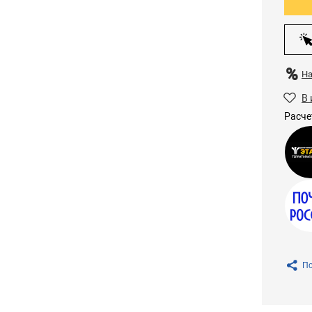
Н
В 
Расче
По