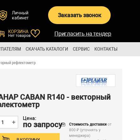
Личный
Заказать звонок
кабинет
КОРЗИНА
Пригласить на тендер
0
Нет товаров
УПАТЕЛЯМ
СКАЧАТЬ КАТАЛОГИ
СЕРВИС
КОНТАКТЫ
торный рефлектометр
АНАР CABAN R140 - векторный
флектометр
Цена:
по запросу
Стоимость доставки
от
800 ₽ (уточнять у
менеджера)