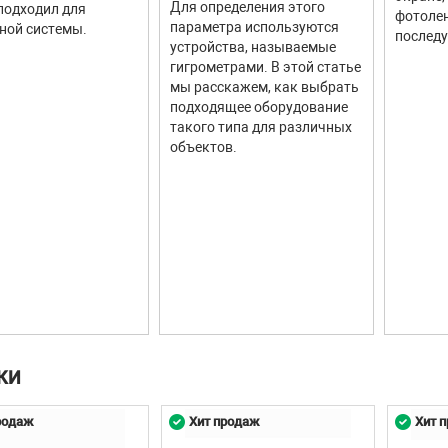
Для определения этого
подходил для
фотолен
параметра используются
ной системы.
последу
устройства, называемые
гигрометрами. В этой статье
мы расскажем, как выбрать
подходящее оборудование
такого типа для различных
объектов.
КИ
родаж
Хит продаж
Хит 