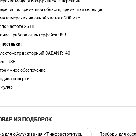
ерение модуля коэффициента передачи
ерения во временной области, временная селекция
мя измерения на одной частоте 200 мкс
 по частоте 25 Гц
ание прибора от интерфейса USB
 поставки:
лектометр векторный CABAN R140
ель USB
граммное обеспечение
одика поверки
рмуляр
оводство по эксплуатации
ные технические характеристики ПЛАНАР CA
ктометр:
ОВАР ИЗ ПОДБОРОК
ческие характеристики ПЛАНАР CABAN 140
ка для обслуживания ИТ-инфраструктуры
Приборы для обсл