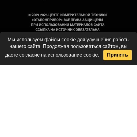
© 2009-2026 ЦЕНТР ИЗМЕРИТЕЛЬНОЙ ТЕХНИКИ
«ЭТАЛОНПРИБОР» ВСЕ ПРАВА ЗАЩИЩЕНЫ
ПРИ ИСПОЛЬЗОВАНИИ МАТЕРИАЛОВ САЙТА
ССЫЛКА НА ИСТОЧНИК ОБЯЗАТЕЛЬНА
Мы используем файлы cookie для улучшения работы
Вся информация на сайте носит
нашего сайта. Продолжая пользоваться сайтом, вы
справочный характер и не является
публичной офертой, определяемой
даете согласие на использование cookie.
Принять
положениями Статьи 437 Гражданского
кодекса Российской Федерации. Технические
параметры и комплект поставки
оборудования могут быть изменены
производителем без предварительного
уведомления. Продукция, предлагаемая
нашей компанией, не имеет бытового или
иного назначения, не связанного с
осуществлением предпринимательской
деятельности. Данный ресурс является
официальным сайтом-каталогом компании,
не является интернет-магазином и носит
исключительно информационный характер.