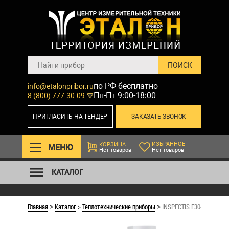
по РФ бесплатно
info@etalonpribor.ru
Пн-Пт 9:00-18:00
8 (800) 777-30-09
ПРИГЛАСИТЬ НА ТЕНДЕР
ЗАКАЗАТЬ ЗВОНОК
ИЗБРАННОЕ
КОРЗИНА
МЕНЮ
Нет товаров
Нет товаров
КАТАЛОГ
Главная
Каталог
>
Теплотехнические приборы
INSPECTIS F30-L. Видеом
>
>