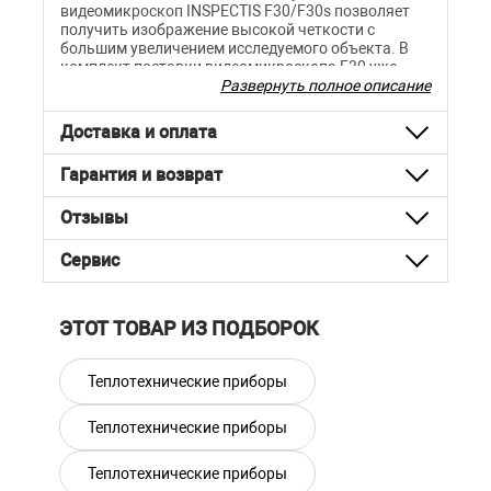
видеомикроскоп INSPECTIS F30/F30s позволяет
получить изображение высокой четкости с
большим увеличением исследуемого объекта. В
комплект поставки видеомикроскопа F30 уже
входит штатив с интегрированный подсветкой.
Развернуть полное описание
Модель F30s в модульном исполнении, наоборот,
предполагает, что вы можете выбрать
Доставка и оплата
необходимый штатив, в зависимости от вашей
задачи.
Гарантия и возврат
Основные технические
Отзывы
характеристики HD-012-L
Сервис
Видеомикроскоп FF30-L
INSPECTIS
ЭТОТ ТОВАР ИЗ ПОДБОРОК
Артикул: HD-012-L
Бренд: Inspectis (Швеция)
Теплотехнические приборы
Габариты: 395х240х360мм (со штативом)
Теплотехнические приборы
Вес: 4.5кг (со штативом)
Комплектация: Камера на штативе
Теплотехнические приборы