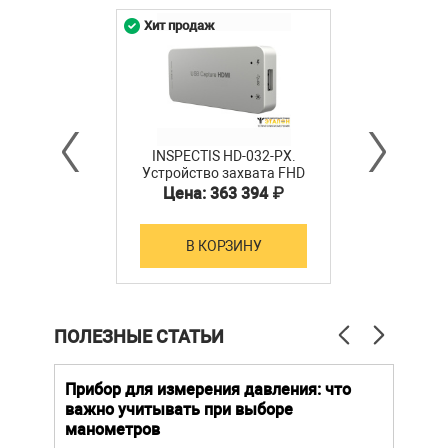
HD-012-L Видеомикроскоп FF30-L INSPECTIS - 1 шт.
Хит продаж
INSPECTIS HD-032-PX.
Устройство захвата FHD
HDMI - USB3.0 в
Цена: 363 394 ₽
комплекте с ПО версии
ProX
В КОРЗИНУ
ПОЛЕЗНЫЕ СТАТЬИ
й
Прибор для измерения давления: что
Как
важно учитывать при выборе
выб
манометров
вла