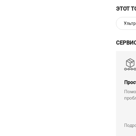
ЭТОТ Т
Ультр
СЕРВИ
Прос
Помо
проб
Подр