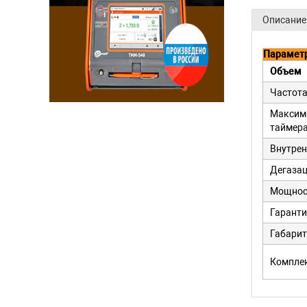
Описание
Парамет
Объем
Частота
Максима
таймера
Внутрен
Дегаза
Мощност
Гаранти
Габарит
Компле