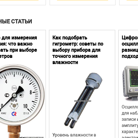
НЫЕ СТАТЬИ
 для измерения
Как подобрать
Цифро
ия: что важно
гигрометр: советы по
осцилл
ать при выборе
выбору прибора для
разниц
етров
точного измерения
подхо
влажности
Осцилло
для наб
записи 
амплит
характ
Уровень влажности в
электри