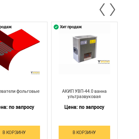
продаж
Хит продаж
Хит 
еватели фольговые
АКИП УВП-44.0 ванна
АКИ
ультразвуковая
на: по запросу
Цена: по запросу
Ц
В КОРЗИНУ
В КОРЗИНУ