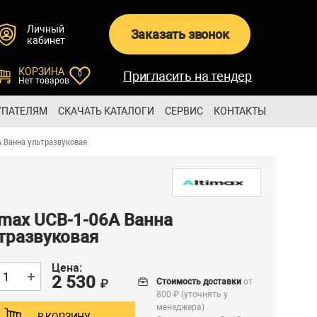
Личный
Заказать звонок
кабинет
КОРЗИНА
Пригласить на тендер
0
Нет товаров
УПАТЕЛЯМ
СКАЧАТЬ КАТАЛОГИ
СЕРВИС
КОНТАКТЫ
A Ванна ультразвуковая
imax UCB-1-06A Ванна
тразвуковая
Цена:
2 530
Стоимость доставки
от
₽
800 ₽ (уточнять у
менеджера)