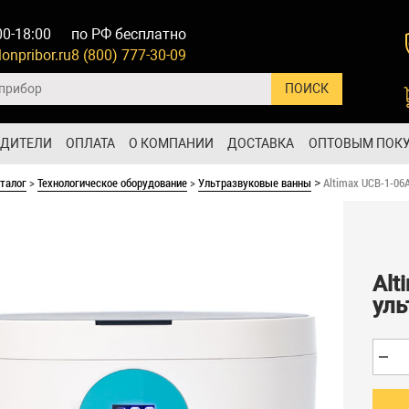
00-18:00
по РФ бесплатно
onpribor.ru
8 (800) 777-30-09
ОДИТЕЛИ
ОПЛАТА
О КОМПАНИИ
ДОСТАВКА
ОПТОВЫМ ПОК
талог
>
Технологическое оборудование
>
Ультразвуковые ванны
Altimax UCB-1-06
>
Alt
уль