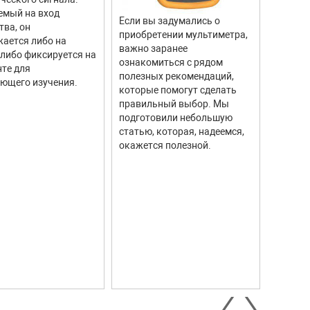
емый на вход
отличи
Если вы задумались о
тва, он
моделе
приобретении мультиметра,
ается либо на
тахоме
важно заранее
 либо фиксируется на
высоку
ознакомиться с рядом
те для
измере
полезных рекомендаций,
ющего изучения.
исполь
которые помогут сделать
соврем
правильный выбор. Мы
информ
подготовили небольшую
Они ши
статью, которая, надеемся,
самых р
окажется полезной.
автомо
промыш
научны
контро
систем.