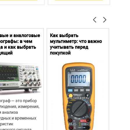
вые и аналоговые
Как выбрать
Цифро
ографы: в чем
мультиметр: что важно
Преим
а и как выбрать
учитывать перед
особе
дящий
покупкой
граф — это прибор
Цифров
людения, измерения,
прибор
и анализа
для из
удных и временных
вращен
еристик
объекто
ческого сигнала.
двигате