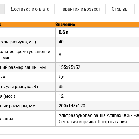
Доставка и оплата
Гарантия и возврат
Отзывы
р
Значение
0.6 л
 ультразвука, кГц
40
льное время установки
8
, мин
ний размер ванны, мм
155x95x52
ция
Да
ь ультразвука, Вт
35
я (мес.)
12
ные размеры, мм
200x143x120
Ультразвуковая ванна Altimax UCB-1-0
ктация
Сетчатая корзина, Шнур питания