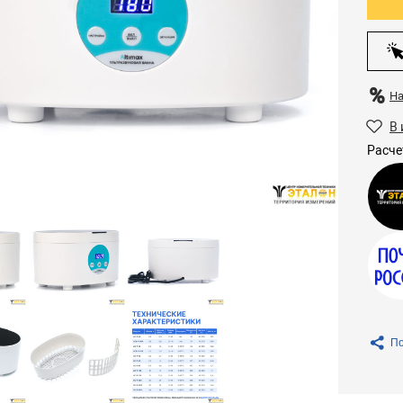
Н
В 
Расче
По