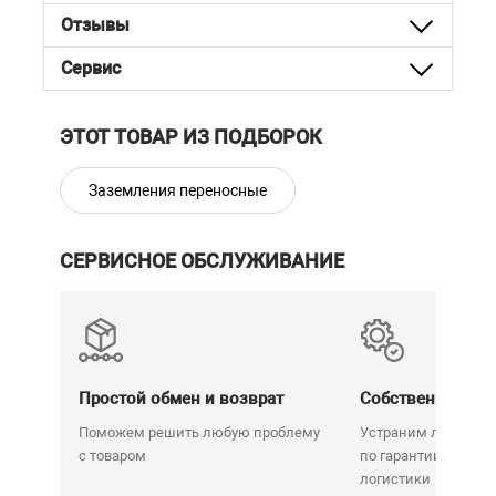
заземляющего провода (25мм, 35мм, 50мм, 70мм).
Отзывы
По заказу могут быть отдельно поставлены
только штанги для налажения заземлений.
Сервис
* Изделия сертифицированы Госстандартом
Российской Федерации. Все электрозащитные
средства имеют положительное экспертное
ЭТОТ ТОВАР ИЗ ПОДБОРОК
заключение РАО "ЕЭС России".
Заземления переносные
СЕРВИСНОЕ ОБСЛУЖИВАНИЕ
Простой обмен и возврат
Собственный се
Поможем решить любую проблему
Устраним любую н
с товаром
по гарантии. Срок у
логистики