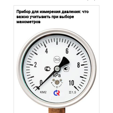
й
Прибор для измерения давления: что
Как
важно учитывать при выборе
выб
манометров
вла
ают
ание.
ов
щей