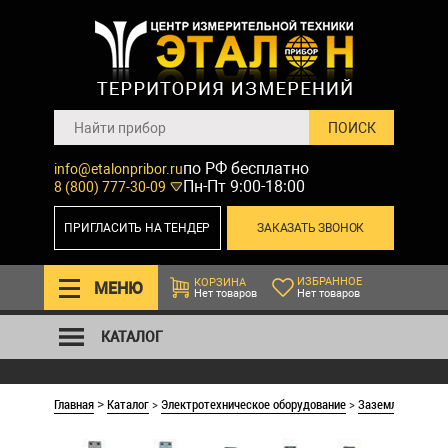
по РФ бесплатно
info@etalonpribor.ru
Пн-Пт 9:00-18:00
8 (800) 777-30-09
ПРИГЛАСИТЬ НА ТЕНДЕР
ЗАКАЗАТЬ ЗВОНОК
ИЗБРАННОЕ
КОРЗИНА
МЕНЮ
Нет товаров
Нет товаров
КАТАЛОГ
Главная
Каталог
>
Электротехническое оборудование
>
Заземления пер
>