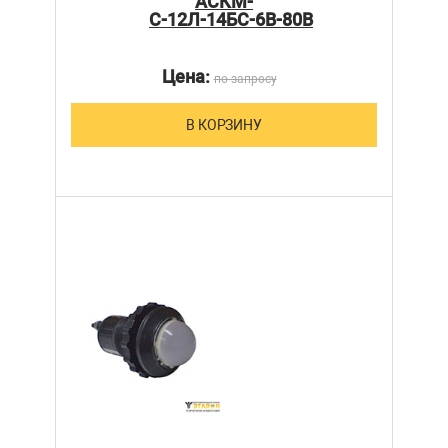
АСКМ-
С-12Л-14БС-6В-80В
Цена:
по запросу
В КОРЗИНУ