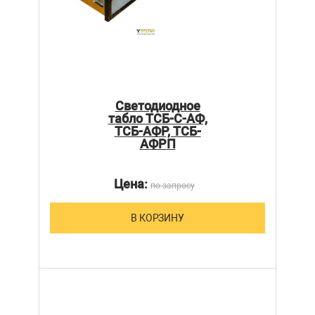
Светодиодное
табло ТСБ-С-АФ,
ТСБ-АФР, ТСБ-
АФРП
Цена:
по запросу
В КОРЗИНУ