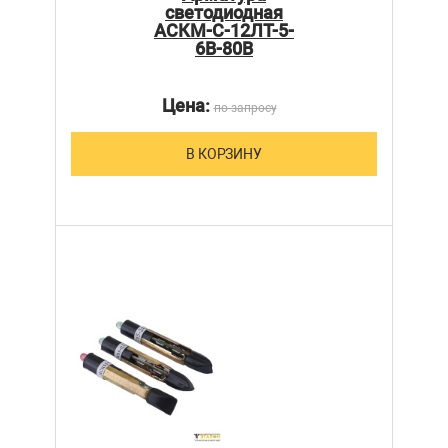
светодиодная
АСКМ-С-12ЛТ-5-
6В-80В
Цена:
по запросу
В КОРЗИНУ