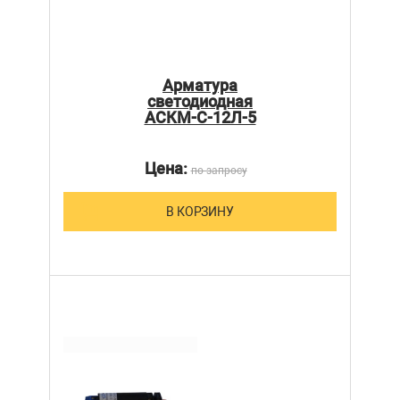
Арматура
светодиодная
АСКМ-С-12Л-5
Цена:
по запросу
В КОРЗИНУ