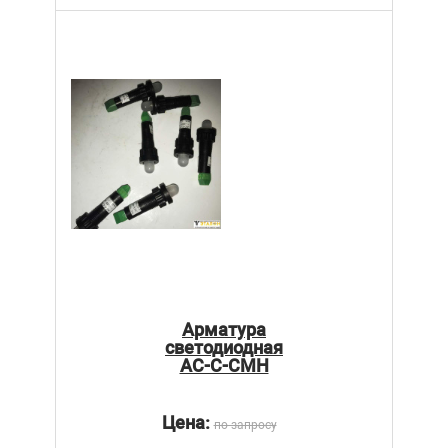
Арматура
светодиодная
АС-С-СМН
Цена:
по запросу