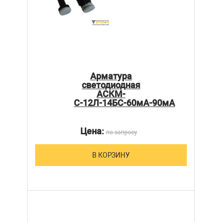
Арматура
светодиодная
АСКМ-
С-12Л-14БС-60мА-90мА
Цена:
по запросу
В КОРЗИНУ