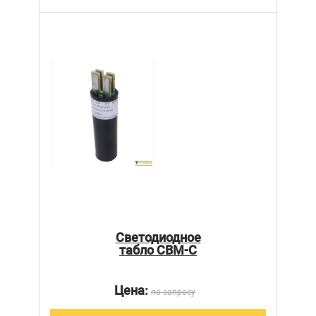
Светодиодное
табло СВМ-С
Цена:
по запросу