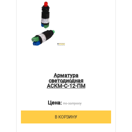
Арматура
светодиодная
АСКМ-С-12-ПМ
Цена:
по запросу
В КОРЗИНУ