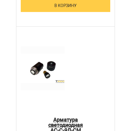
В КОРЗИНУ
Арматура
светодиодная
АС-С-9Л-СМ