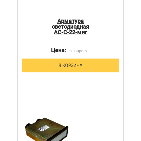
Арматура
светодиодная
АС-С-22-миг
Цена:
по запросу
В КОРЗИНУ