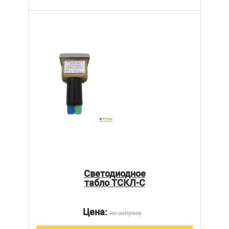
Светодиодное
табло ТСКЛ-С
Цена:
по запросу