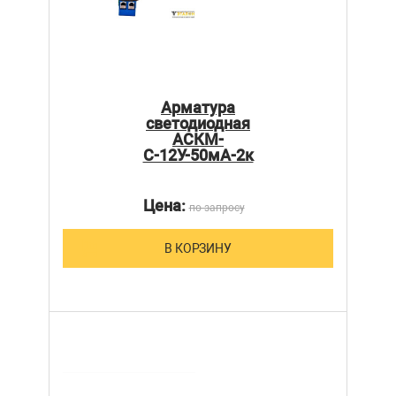
Арматура
светодиодная
АСКМ-
С-12У-50мА-2к
Цена:
по запросу
В КОРЗИНУ