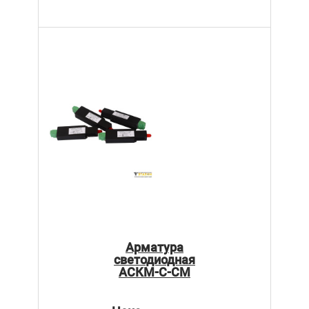
Арматура
светодиодная
АСКМ-С-СМ