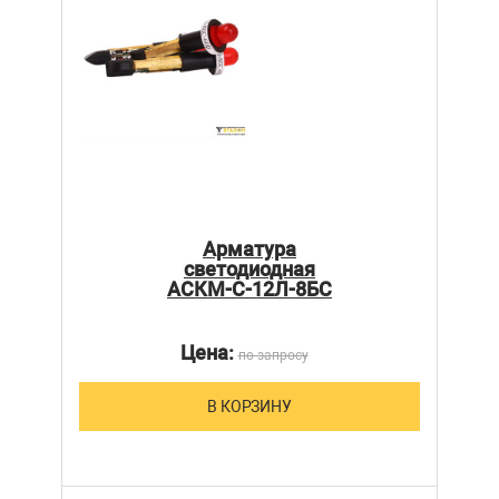
Арматура
светодиодная
АСКМ-С-12Л-8БС
Цена:
по запросу
В КОРЗИНУ