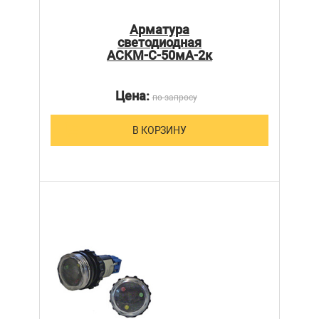
Арматура
светодиодная
АСКМ-С-50мА-2к
Цена:
по запросу
В КОРЗИНУ