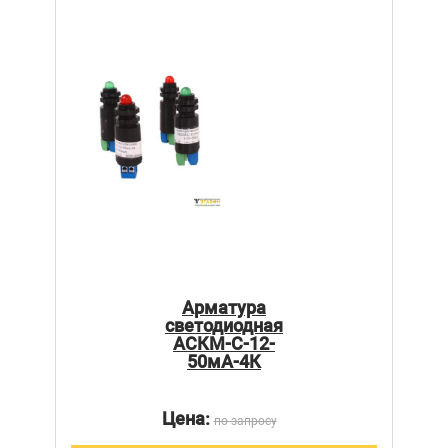
Арматура
светодиодная
АСКМ-С-12-
50мА-4К
Цена:
по запросу