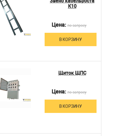
Звено кабельроста
К10
Цена:
по запросу
В КОРЗИНУ
Щиток ЩПС
Цена:
по запросу
В КОРЗИНУ