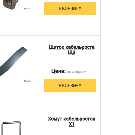
В КОРЗИНУ
Щиток кабельроста
Щ3
Цена:
по запросу
В КОРЗИНУ
Хомут кабельростов
Х1