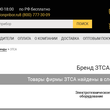
00-18:00
по РФ бесплатно
onpribor.ru
8 (800) 777-30-09
ОДИТЕЛИ
ОПЛАТА
О КОМПАНИИ
ДОСТАВКА
ОПТОВЫМ ПОК
ренды
ЗТСА
>
Бренд ЗТСА
Товары фирмы ЗТСА найдены в сл
Электротехническое
оборудование