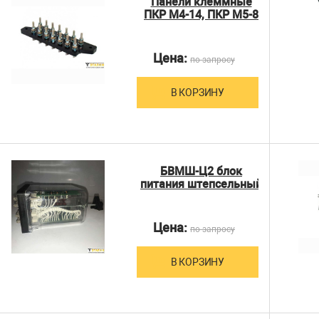
Панели клеммные
ПКР М4-14, ПКР М5-8
Цена:
по запросу
В КОРЗИНУ
БВМШ-Ц2 блок
питания штепсельный
Цена:
по запросу
В КОРЗИНУ