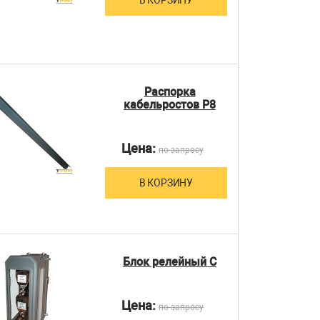
Распорка
кабельростов Р8
Цена:
по запросу
В КОРЗИНУ
Блок релейный С
Цена:
по запросу