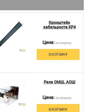
Кронштейн
кабельроста КР4
Цена:
по запросу
В КОРЗИНУ
Реле ОМШ, АОШ
Цена:
по запросу
В КОРЗИНУ