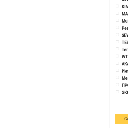
KI
MA
Mul
Pe
SE
TE
Te
WT
АК
Ин
Ме
ПР
ЭК
С