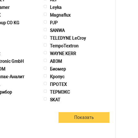
ramer
Leyka
X
Magnaflux
oup CO KG
PJP
SANWA
TELEDYNE LeCroy
TempoTextron
R
WAYNE KERR
tronic GmbH
АВЭМ
ОМ
Биомер
пак-Аналит
Кропус
ПРОТЕХ
рибор
ТЕРМЭКС
SKAT