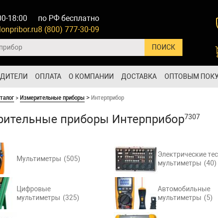
00-18:00
по РФ бесплатно
onpribor.ru
8 (800) 777-30-09
ОДИТЕЛИ
ОПЛАТА
О КОМПАНИИ
ДОСТАВКА
ОПТОВЫМ ПОК
талог
>
Измерительные приборы
Интерприбор
>
рительные приборы Интерприбор
7307
Электрические те
Мультиметры
(505)
мультиметры
(40)
Цифровые
Автомобильные
мультиметры
(325)
мультиметры
(5)