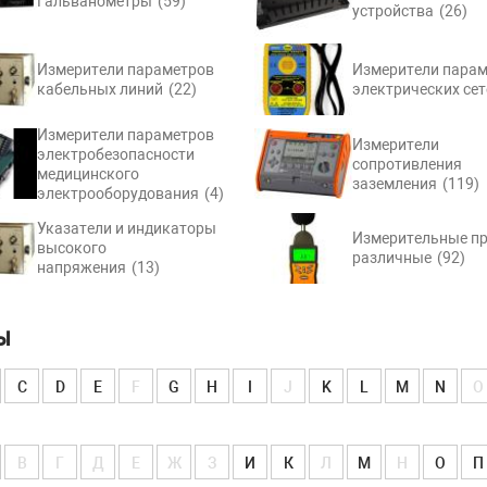
Гальванометры
(59)
устройства
(26)
Измерители параметров
Измерители парам
кабельных линий
(22)
электрических сет
Измерители параметров
Измерители
электробезопасности
сопротивления
медицинского
заземления
(119)
электрооборудования
(4)
Указатели и индикаторы
Измерительные п
высокого
различные
(92)
напряжения
(13)
Ы
C
D
E
F
G
H
I
J
K
L
M
N
O
В
Г
Д
Е
Ж
З
И
К
Л
М
Н
О
П