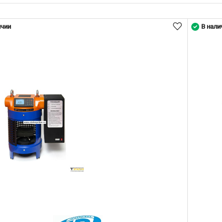
ичии
В нали