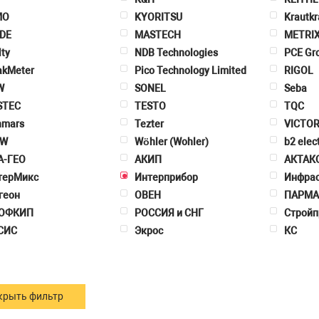
MO
KYORITSU
Krautk
DE
MASTECH
METRI
ty
NDB Technologies
PCE Gr
akMeter
Pico Technology Limited
RIGOL
W
SONEL
Seba
STEC
TESTO
TQC
nmars
Tezter
VICTO
W
Wöhler (Wohler)
b2 elec
А-ГЕО
АКИП
АКТАК
терМикс
Интерприбор
Инфрас
геон
ОВЕН
ПАРМА
ОФКИП
РОССИЯ и СНГ
Стройп
СИС
Экрос
КС
крыть фильтр