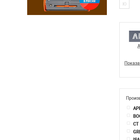
Ю
Показа
Произ
AP
BO
CT
GR
ISA