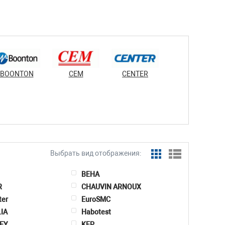
BOONTON
CEM
CENTER
Выбрать вид отображения:
BEHA
R
CHAUVIN ARNOUX
ter
EuroSMC
LIA
Habotest
EY
KEP