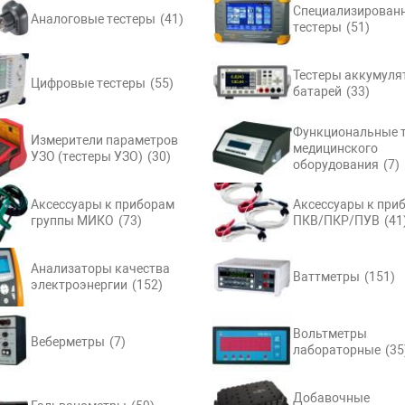
Специализирован
Аналоговые тестеры
(41)
тестеры
(51)
Тестеры аккумуля
Цифровые тестеры
(55)
батарей
(33)
Функциональные 
Измерители параметров
медицинского
УЗО (тестеры УЗО)
(30)
оборудования
(7)
Аксессуары к приборам
Аксессуары к при
группы МИКО
(73)
ПКВ/ПКР/ПУВ
(41
Анализаторы качества
Ваттметры
(151)
электроэнергии
(152)
Вольтметры
Веберметры
(7)
лабораторные
(35
Добавочные