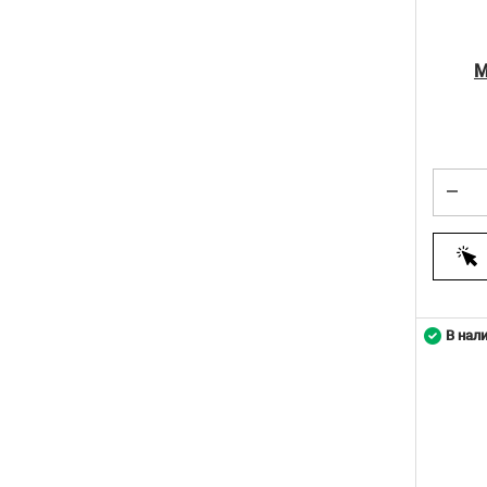
М
В нал