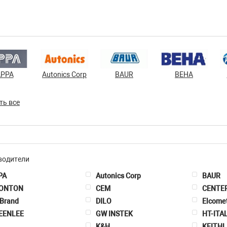
APPA
Autonics Corp
BAUR
BEHA
ть все
водители
PA
Autonics Corp
BAUR
ONTON
CEM
CENTE
 Brand
DILO
Elcome
EENLEE
GW INSTEK
HT-ITA
K&H
KEITHL