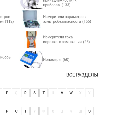
принадлежности) к
приборам
(133)
етров
Измерители параметров
ей
(112)
электробезопасности
(155)
Измерители тока
короткого замыкания
(25)
риборы
Иономеры
(60)
ВСЕ РАЗДЕЛЫ
P
Q
R
S
T
U
V
W
X
Y
Р
С
Т
У
Ф
Х
Ц
Ч
Ш
Э