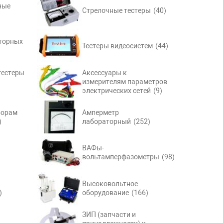
ные
Стрелочные тестеры
(40)
торных
Тестеры видеосистем
(44)
тестеры
Аксессуары к
измерителям параметров
электрических сетей
(9)
борам
Амперметр
)
лабораторный
(252)
ВАФы-
вольтамперфазометры
(98)
Высоковольтное
)
оборудование
(166)
ЗИП (запчасти и