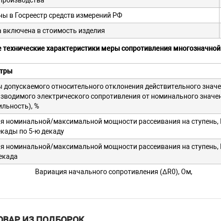
производства
ы в Госреестр средств измерений РФ
 включена в стоимость изделия
 технические характеристики меры сопротивления многозначно
тры
 допускаемого относительного отклонения действительного знач
зводимого электрического сопротивления от номинального значен
ильность), %
я номинальной/максимальной мощности рассеивания на ступень, 
декады по 5-ю декаду
я номинальной/максимальной мощности рассеивания на ступень, 
декада
Вариация начального сопротивления (∆R0), Ом,
не более
 значение начального сопротивления при установке всех декадных
чателей на нулевые показания (R0), Ом, не более
ОВАР ИЗ ПОДБОРОК