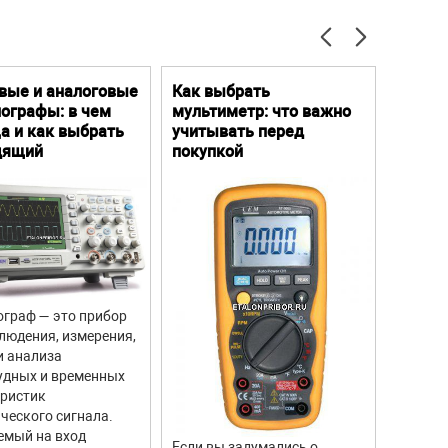
вые и аналоговые
Как выбрать
Цифро
ографы: в чем
мультиметр: что важно
Преим
а и как выбрать
учитывать перед
особе
дящий
покупкой
граф — это прибор
Цифров
людения, измерения,
прибор
и анализа
для из
удных и временных
вращен
еристик
объекто
ческого сигнала.
двигате
емый на вход
отличи
Если вы задумались о