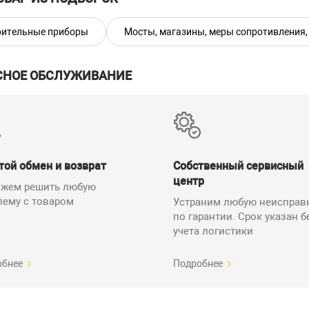
Габаритные размеры (высота×ширина×длина), мм,
не более
ительные приборы
Мосты, магазины, меры сопротивления,
г, не более
 эксплуатации:
СНОЕ ОБСЛУЖИВАНИЕ
ратура окружающей среды, ºС
КиП МС3070-1
ительная влажность, %
ферное давление, кПа
той обмен и возврат
Собственный сервисный
 поставки меры сопротивления многозначной ПрофКиП МС3070-1
центр
жем решить любую
а электрического сопротивления постоянного тока многозначная 
лему с товаром
Устраним любую неисправ
оводство по эксплуатации ПРШН.411642.200-2020 РЭ – 1 экз.
по гарантии. Срок указан б
учета логистики
порт ПРШН.411642.200-2020 ПС – 1 экз.
одика поверки РТ-МП-7462-551-2020 – 1 экз.
обнее
Подробнее
ковка – 1 комплект