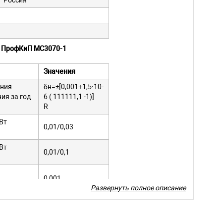
Россия
й ПрофКиП МС3070-1
Значения
ения
δн=±[0,001+1,5·10-
ия за год
6 ( 111111,1 -1)]
R
Вт
0,01/0,03
Вт
0,01/0,1
0,001
Развернуть полное описание
0,01