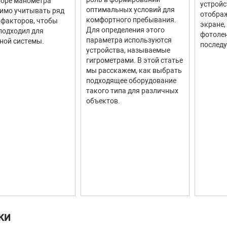
оре манометра
устройс
оптимальных условий для
имо учитывать ряд
отображ
комфортного пребывания.
факторов, чтобы
экране,
Для определения этого
подходил для
фотолен
параметра используются
ной системы.
последу
устройства, называемые
гигрометрами. В этой статье
мы расскажем, как выбрать
подходящее оборудование
такого типа для различных
объектов.
КИ