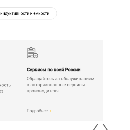
486×251×241
 индуктивности и емкости
15
от 19 до 21
от 30 до 80
от 84 до 106
Сервисы по всей России
Обращайтесь за обслуживанием
ПрофКиП МС3070-1 – 1 экз.
в авторизованные сервисы
ность
производителя
ез
Подробнее