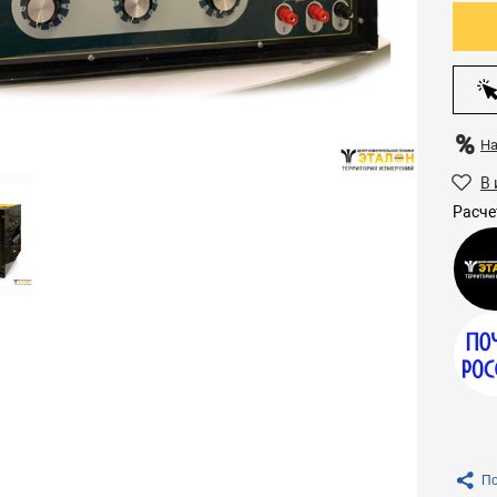
Н
В 
Расче
По