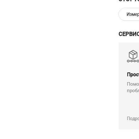
Измер
Масса, к
Условия
СЕРВИ
– темпе
– Проф
– относ
– атмос
Прос
Комплект
Помо
Мер
проб
Рук
Пас
Мет
Подр
Упа