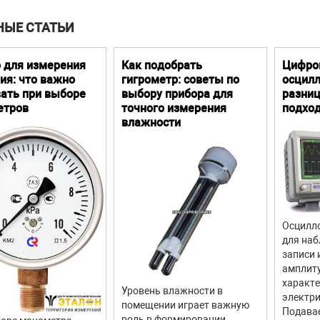
НЫЕ СТАТЬИ
 для измерения
Как подобрать
Цифро
ия: что важно
гигрометр: советы по
осцилл
ать при выборе
выбору прибора для
разниц
етров
точного измерения
подхо
влажности
Осцилло
для наб
записи 
амплит
характ
Уровень влажности в
электри
помещении играет важную
Подава
роль в формировании