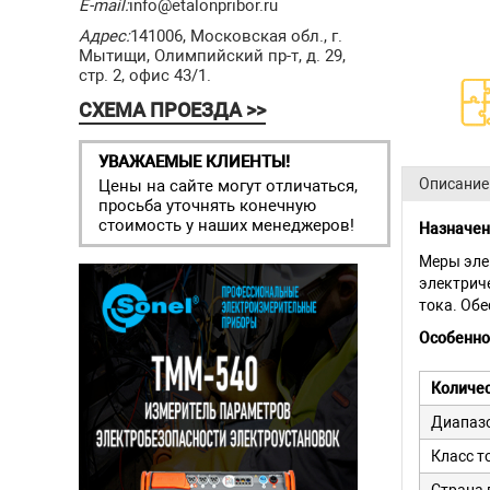
E-mail:
info@etalonpribor.ru
Адрес:
141006, Московская обл., г.
Мытищи, Олимпийский пр-т, д. 29,
стр. 2, офис 43/1.
СХЕМА ПРОЕЗДА >>
УВАЖАЕМЫЕ КЛИЕНТЫ!
Описание
Цены на сайте могут отличаться,
просьба уточнять конечную
стоимость у наших менеджеров!
Назначен
Меры эле
электрич
тока. Об
Особенно
Количес
Диапазо
Класс т