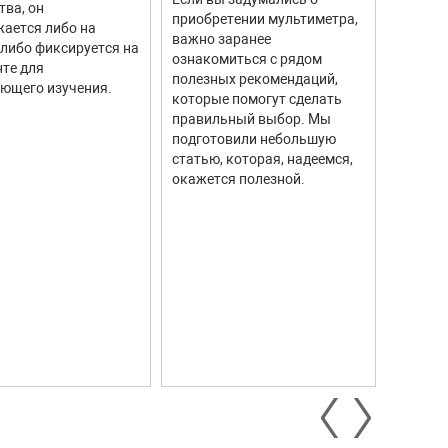
тва, он
моделе
приобретении мультиметра,
ается либо на
тахоме
важно заранее
 либо фиксируется на
высоку
ознакомиться с рядом
те для
измере
полезных рекомендаций,
ющего изучения.
исполь
которые помогут сделать
соврем
правильный выбор. Мы
информ
подготовили небольшую
Они ши
статью, которая, надеемся,
самых р
окажется полезной.
автомо
промыш
научны
контро
систем.