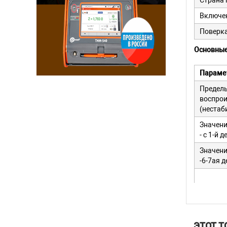
Страна 
Включен
Поверка
Основные
Параме
Пределы
воспрои
(нестаб
Значени
- с 1-й 
Значени
-6-7ая 
Среднее
переклю
ЭТОТ Т