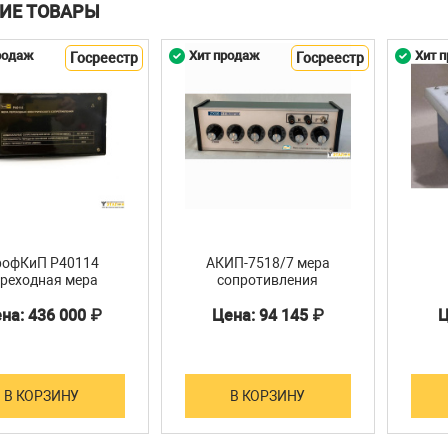
ИЕ ТОВАРЫ
родаж
Хит продаж
Хит 
Госреестр
Госреестр
рофКиП Р40114
АКИП-7518/7 мера
ереходная мера
сопротивления
опротивления
на: 436 000 ₽
Цена: 94 145 ₽
Ц
В КОРЗИНУ
В КОРЗИНУ