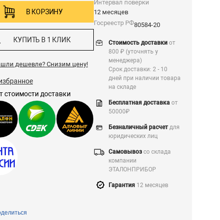
Интервал поверки
В КОРЗИНУ
12 месяцев
Госреестр РФ
80584-20
КУПИТЬ В 1 КЛИК
Стоимость доставки
от
800 ₽ (уточнять у
менеджера)
ашли дешевле?
Снизим цену!
Срок доставки: 2 - 10
дней при наличии товара
избранное
на складе
т стоимости доставки
Бесплатная доставка
от
50000₽
Безналичный расчет
для
юридических лиц
Самовывоз
со склада
компании
ЭТАЛОНПРИБОР
Гарантия
12 месяцев
делиться