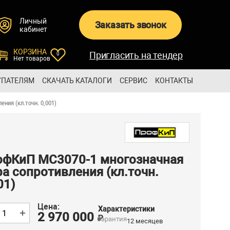
Личный
Заказать звонок
кабинет
КОРЗИНА
Пригласить на тендер
0
Нет товаров
УПАТЕЛЯМ
СКАЧАТЬ КАТАЛОГИ
СЕРВИС
КОНТАКТЫ
ния (кл.точн. 0,001)
офКиП МС3070-1 многозначная
а сопротивления (кл.точн.
01)
Цена:
Характеристики
2 970 000
₽
Гарантия
12 месяцев