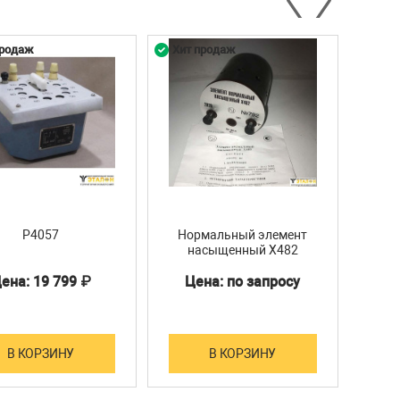
продаж
Хит продаж
Хит 
Р4057
Нормальный элемент
насыщенный Х482
ена: 19 799 ₽
Цена: по запросу
Ц
В КОРЗИНУ
В КОРЗИНУ