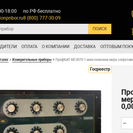
00-18:00
по РФ бесплатно
onpribor.ru
8 (800) 777-30-09
ОДИТЕЛИ
ОПЛАТА
О КОМПАНИИ
ДОСТАВКА
ОПТОВЫМ ПОК
талог
>
Измерительные приборы
ПрофКиП МС3070-1 многозначная мера сопротивле
>
Госреестр
Пр
мер
0,0