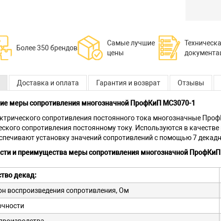
Самые лучшие
Техническ
Более 350 брендов
цены
документа
Доставка и оплата
Гарантия и возврат
Отзывы
ие меры сопротивления многозначной ПрофКиП МС3070-1
ктрического сопротивления постоянного тока многозначные Проф
еского сопротивления постоянному току. Используются в качестве
еспечивают установку значений сопротивлений с помощью 7 декад
сти и преимущества меры сопротивления многозначной ПрофКиП
тво декад:
н воспроизведения сопротивления, Ом
очности