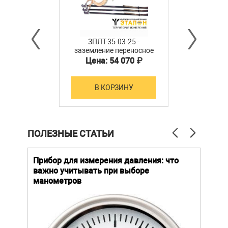
ЗПЛТ-35-03-25 -
заземление переносное
линейное
Цена: 54 070 ₽
В КОРЗИНУ
ПОЛЕЗНЫЕ СТАТЬИ
й
Прибор для измерения давления: что
Как
важно учитывать при выборе
выб
манометров
вла
ают
ание.
ов