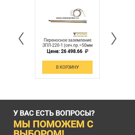
Переносное заземление
ЗПЛ-220-1 (сеч.пр.=50мм
кв) 1-фазное для ВЛ
Цена: 26 498.66 ₽
220кВ
В КОРЗИНУ
У ВАС ЕСТЬ ВОПРОСЫ?
МЫ ПОМОЖЕМ С
ВЫБОРОМ!