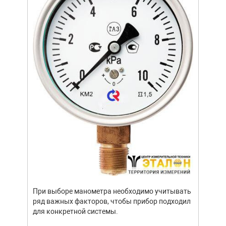
щей
Уров
важн
усло
опре
устр
При выборе манометра необходимо учитывать
стат
ряд важных факторов, чтобы прибор подходил
подх
для конкретной системы.
разл