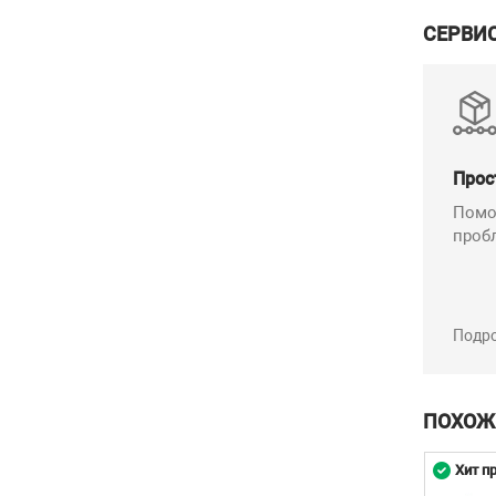
СЕРВИ
Прос
Помо
проб
Подр
ПОХОЖ
родаж
Хит продаж
Хит п