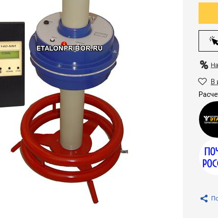
Н
В 
Расче
По