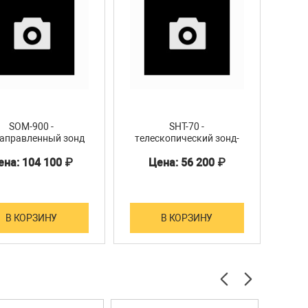
SOM-900 -
SHT-70 -
SPAI
аправленный зонд
телескопический зонд-
игол
я приборов серии
крыльчатка Ø 70 мм для
(о
ена: 104 100 ₽
Цена: 56 200 ₽
210/310
приборов серии 210/310
приб
В КОРЗИНУ
В КОРЗИНУ