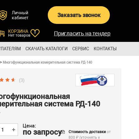
Личный
Заказать звонок
кабинет
КОРЗИНА
Пригласить на тендер
0
Нет товаров
УПАТЕЛЯМ
СКАЧАТЬ КАТАЛОГИ
СЕРВИС
КОНТАКТЫ
Многофункциональная измерительная система РД-140
>
(3)
огофункциональная
ерительная система РД-140
Цена:
по запросу
Стоимость доставки
от
800 ₽ (уточнять у