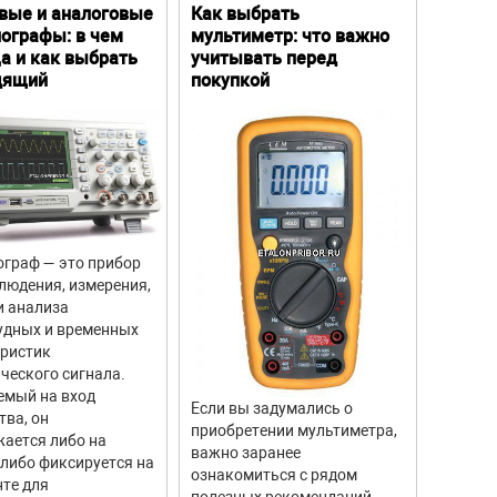
вые и аналоговые
Как выбрать
Цифро
ографы: в чем
мультиметр: что важно
Преим
а и как выбрать
учитывать перед
особе
дящий
покупкой
граф — это прибор
Цифров
людения, измерения,
прибор
и анализа
для из
удных и временных
вращен
еристик
объекто
ческого сигнала.
двигате
емый на вход
отличи
Если вы задумались о
тва, он
моделе
приобретении мультиметра,
ается либо на
тахоме
важно заранее
 либо фиксируется на
высоку
ознакомиться с рядом
те для
измере