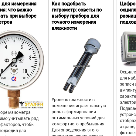
 для измерения
Как подобрать
Цифро
ия: что важно
гигрометр: советы по
осцилл
ать при выборе
выбору прибора для
разниц
етров
точного измерения
подхо
влажности
Осцилло
для наб
записи 
амплит
характ
Уровень влажности в
электри
помещении играет важную
Подава
роль в формировании
оре манометра
устройс
оптимальных условий для
имо учитывать ряд
отображ
комфортного пребывания.
факторов, чтобы
экране,
Для определения этого
подходил для
фотолен