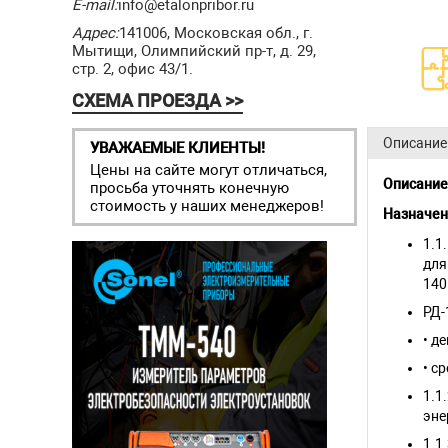
E-mail:
info@etalonpribor.ru
Адрес:
141006, Московская обл., г.
Мытищи, Олимпийский пр-т, д. 29,
стр. 2, офис 43/1.
СХЕМА ПРОЕЗДА >>
Описание
УВАЖАЕМЫЕ КЛИЕНТЫ!
Цены на сайте могут отличаться,
Описание
просьба уточнять конечную
стоимость у наших менеджеров!
Назначен
1.1
для
140
РД-
• д
• с
1.1
эне
1.1