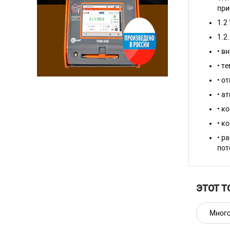
при
1.2
1.2
• в
• т
• о
• а
• к
• к
• р
пот
ЭТОТ Т
Много