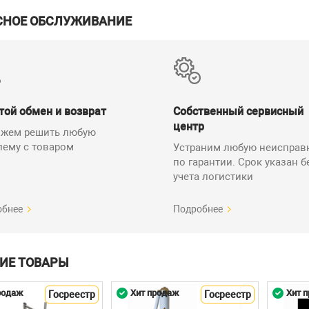
СНОЕ ОБСЛУЖИВАНИЕ
той обмен и возврат
Собственный сервисный
центр
жем решить любую
лему с товаром
Устраним любую неисправ
по гарантии. Срок указан б
учета логистики
обнее
Подробнее
ИЕ ТОВАРЫ
родаж
Хит продаж
Хит 
Госреестр
Госреестр