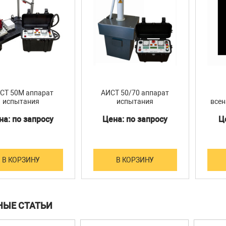
ИСТ 50М аппарат
АИСТ 50/70 аппарат
испытания
испытания
всен
ктриков с ""сухим""
диэлектриков
дл
на: по запросу
Цена: по запросу
Ц
ансформатором"
В КОРЗИНУ
В КОРЗИНУ
НЫЕ СТАТЬИ