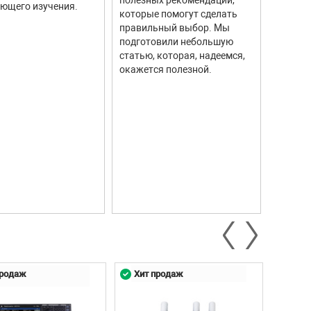
полезных рекомендаций,
ющего изучения.
исполь
которые помогут сделать
соврем
правильный выбор. Мы
информ
подготовили небольшую
Они ши
статью, которая, надеемся,
самых р
окажется полезной.
автомо
промыш
научны
контро
систем.
продаж
Хит продаж
Хит 