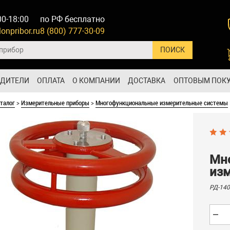
00-18:00
по РФ бесплатно
onpribor.ru
8 (800) 777-30-09
ОДИТЕЛИ
ОПЛАТА
О КОМПАНИИ
ДОСТАВКА
ОПТОВЫМ ПОК
талог
>
Измерительные приборы
>
Многофункциональные измерительные системы
Мн
изм
РД-140