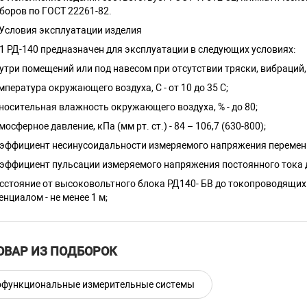
боров по ГОСТ 22261-82.
 Условия эксплуатации изделия
.1 РД-140 предназначен для эксплуатации в следующих условиях:
нутри помещений или под навесом при отсутствии тряски, вибраций
емпература окружающего воздуха, С - от 10 до 35 С;
тносительная влажность окружающего воздуха, % - до 80;
тмосферное давление, кПа (мм рт. ст.) - 84 – 106,7 (630-800);
оэффициент несинусоидальности измеряемого напряжения переменн
оэффициент пульсации измеряемого напряжения постоянного тока д
асстояние от высоковольтного блока РД140- БВ до токопроводящих
енциалом - не менее 1 м;
ОВАР ИЗ ПОДБОРОК
функциональные измерительные системы