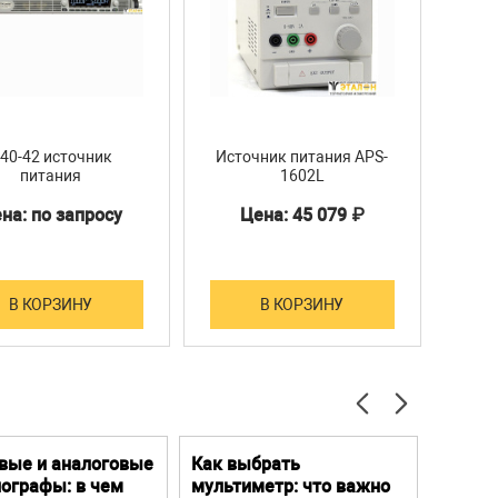
40-42 источник
Источник питания APS-
И
питания
1602L
на: по запросу
Цена: 45 079 ₽
Ц
В КОРЗИНУ
В КОРЗИНУ
вые и аналоговые
Как выбрать
Цифро
ографы: в чем
мультиметр: что важно
Преим