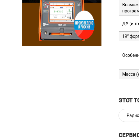
Возмож
програ
ДУ (инт
19” фор
Особен
Масса (
ЭТОТ Т
Радио
СЕРВИ