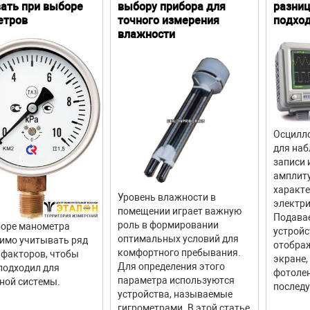
ать при выборе
выбору прибора для
разниц
етров
точного измерения
подхо
влажности
Осцилло
для наб
записи 
амплит
характ
Уровень влажности в
электри
помещении играет важную
Подава
роль в формировании
оре манометра
устройс
оптимальных условий для
имо учитывать ряд
отображ
комфортного пребывания.
факторов, чтобы
экране,
Для определения этого
подходил для
фотолен
параметра используются
ной системы.
последу
устройства, называемые
гигрометрами. В этой статье