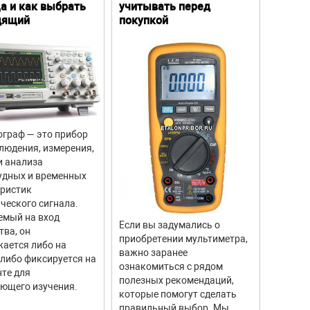
а и как выбрать
учитывать перед
особе
дящий
покупкой
граф — это прибор
Цифров
людения, измерения,
прибор
и анализа
для из
удных и временных
вращен
еристик
объекто
ческого сигнала.
двигате
емый на вход
отличи
Если вы задумались о
тва, он
моделе
приобретении мультиметра,
ается либо на
тахоме
важно заранее
 либо фиксируется на
высоку
ознакомиться с рядом
те для
измере
полезных рекомендаций,
ющего изучения.
исполь
которые помогут сделать
соврем
правильный выбор. Мы