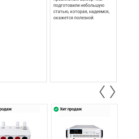
информ
подготовили небольшую
Они ши
статью, которая, надеемся,
самых р
окажется полезной.
автомо
промыш
научны
контро
систем.
продаж
Хит продаж
Хит 