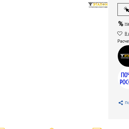
Н
В 
Расче
По