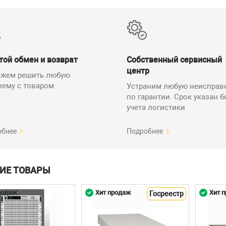
той обмен и возврат
Собственный сервисный
центр
жем решить любую
лему с товаром
Устраним любую неисправ
по гарантии. Срок указан б
учета логистики
обнее
Подробнее
ИЕ ТОВАРЫ
родаж
Хит продаж
Хит 
Госреестр