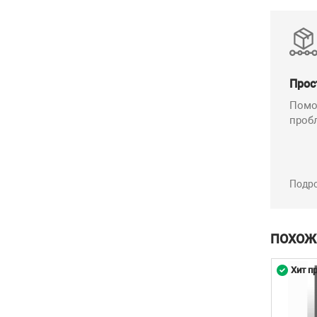
Прос
Помо
проб
Подр
ПОХОЖ
родаж
Хит продаж
Хит п