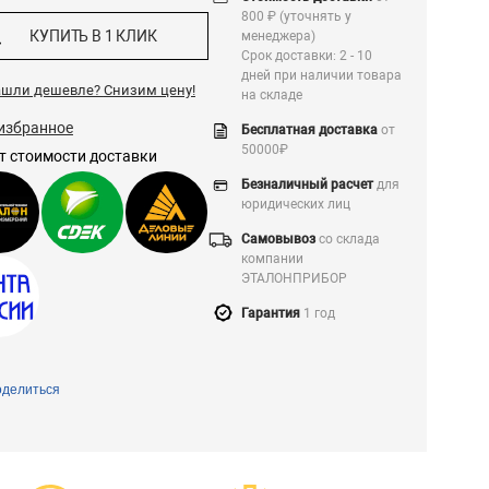
800 ₽ (уточнять у
КУПИТЬ В 1 КЛИК
менеджера)
Срок доставки: 2 - 10
дней при наличии товара
ашли дешевле?
Снизим цену!
на складе
избранное
Бесплатная доставка
от
50000₽
т стоимости доставки
Безналичный расчет
для
юридических лиц
Самовывоз
со склада
компании
ЭТАЛОНПРИБОР
Гарантия
1 год
делиться