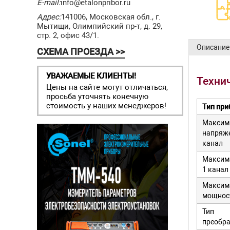
E-mail:
info@etalonpribor.ru
Адрес:
141006, Московская обл., г.
Мытищи, Олимпийский пр-т, д. 29,
стр. 2, офис 43/1.
Описание
СХЕМА ПРОЕЗДА >>
УВАЖАЕМЫЕ КЛИЕНТЫ!
Техни
Цены на сайте могут отличаться,
просьба уточнять конечную
стоимость у наших менеджеров!
Тип при
Максим
напряже
канал
Максим
1 канал
Максим
мощност
Тип
преобр