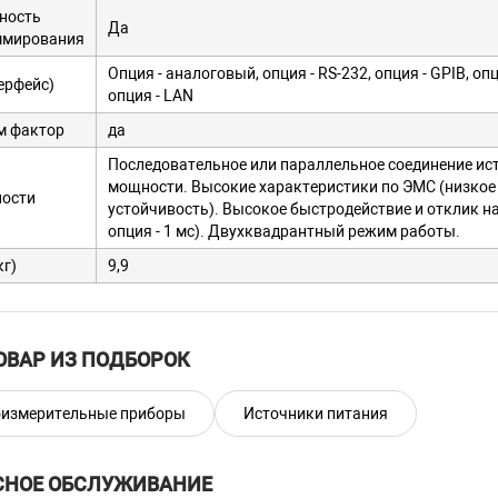
ность
Да
ммирования
Опция - аналоговый, опция - RS-232, опция - GPIB, опц
ерфейс)
опция - LAN
м фактор
да
Последовательное или параллельное соединение ис
мощности. Высокие характеристики по ЭМС (низкое
ности
устойчивость). Высокое быстродействие и отклик на
опция - 1 мс). Двухквадрантный режим работы.
кг)
9,9
ОВАР ИЗ ПОДБОРОК
измерительные приборы
Источники питания
СНОЕ ОБСЛУЖИВАНИЕ