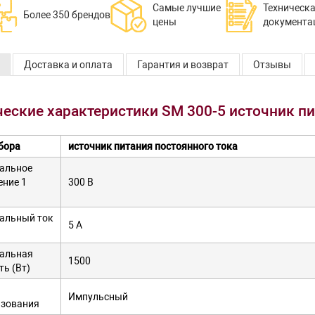
Самые лучшие
Техническ
Более 350 брендов
цены
документа
Доставка и оплата
Гарантия и возврат
Отзывы
ческие характеристики SM 300-5 источник п
бора
источник питания постоянного тока
альное
ние 1
300 В
альный ток
5 А
альная
1500
ь (Вт)
Импульсный
азования