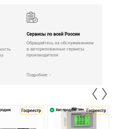
Сервисы по всей России
Обращайтесь за обслуживанием
в авторизованные сервисы
ность
производителя
ез
Подробнее
продаж
Хит продаж
Хит 
Госреестр
Госреестр