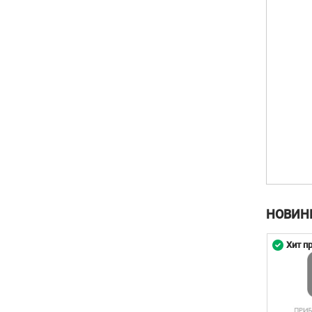
НОВИН
родаж
Хит продаж
Хит п