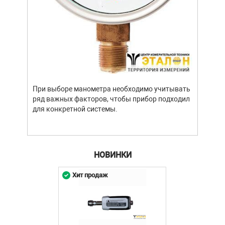
Уров
важн
усло
опре
устр
При выборе манометра необходимо учитывать
стат
ряд важных факторов, чтобы прибор подходил
подх
для конкретной системы.
разл
НОВИНКИ
Хит продаж