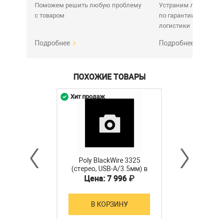
Поможем решить любую проблему
Устраним любую н
с товаром
по гарантии. Срок у
логистики
Подробнее
Подробнее
ПОХОЖИЕ ТОВАРЫ
Хит продаж
Poly BlackWire 3325
(стерео, USB-A/3.5мм) в
комплекте с кейсом и
Цена: 7 996 ₽
антисептическими
салфетками
В КОРЗИНУ