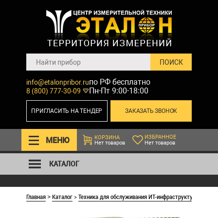
по РФ бесплатно
info@etalonpribor.ru
Пн-Пт 9:00-18:00
8 (800) 777-30-09
ПРИГЛАСИТЬ НА ТЕНДЕР
ЗАКАЗАТЬ ЗВОНОК
ИЗБРАННОЕ
КОРЗИНА
МЕНЮ
Нет товаров
Нет товаров
КАТАЛОГ
Главная
Каталог
>
Техника для обслуживания ИТ-инфраструктуры
DIS 
>
>