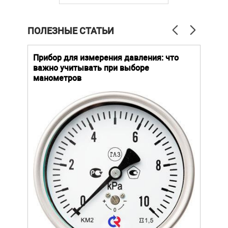
ПОЛЕЗНЫЕ СТАТЬИ
й
Прибор для измерения давления: что
Как
важно учитывать при выборе
выб
манометров
вла
ают
ание.
ов
щей