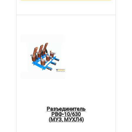
Разъединитель
РВФ-10/630
(МУЗ, МУХЛ4)