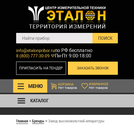
по РФ бесплатно
info@etalonpribor.ru
Пн-Пт 9:00-18:00
8 (800) 777-30-09
ПРИГЛАСИТЬ НА ТЕНДЕР
ЗАКАЗАТЬ ЗВОНОК
ИЗБРАННОЕ
КОРЗИНА
МЕНЮ
Нет товаров
Нет товаров
КАТАЛОГ
Главная
Бренды
Завод высоковольтной аппаратуры
>
>