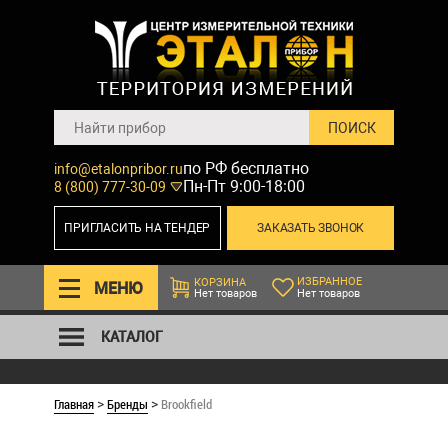
по РФ бесплатно
info@etalonpribor.ru
Пн-Пт 9:00-18:00
8 (800) 777-30-09
ПРИГЛАСИТЬ НА ТЕНДЕР
ЗАКАЗАТЬ ЗВОНОК
ИЗБРАННОЕ
КОРЗИНА
МЕНЮ
Нет товаров
Нет товаров
КАТАЛОГ
Главная
Бренды
Brookfield
>
>